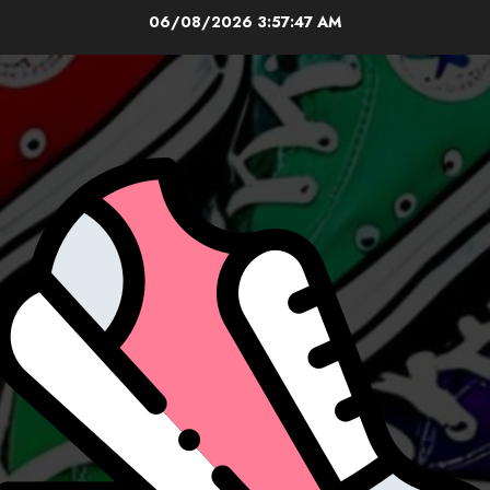
Skip
06/08/2026
3:57:48 AM
to
content