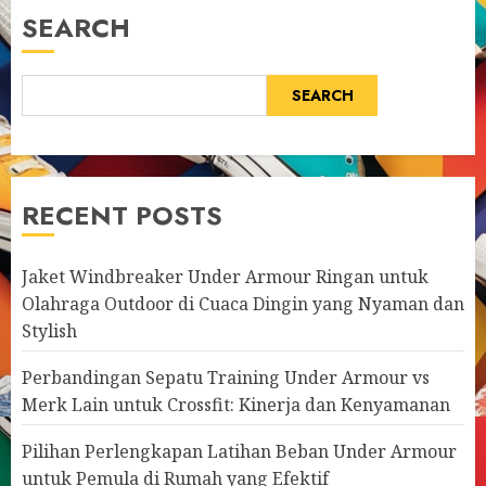
SEARCH
SEARCH
RECENT POSTS
Jaket Windbreaker Under Armour Ringan untuk
Olahraga Outdoor di Cuaca Dingin yang Nyaman dan
Stylish
Perbandingan Sepatu Training Under Armour vs
Merk Lain untuk Crossfit: Kinerja dan Kenyamanan
Pilihan Perlengkapan Latihan Beban Under Armour
untuk Pemula di Rumah yang Efektif