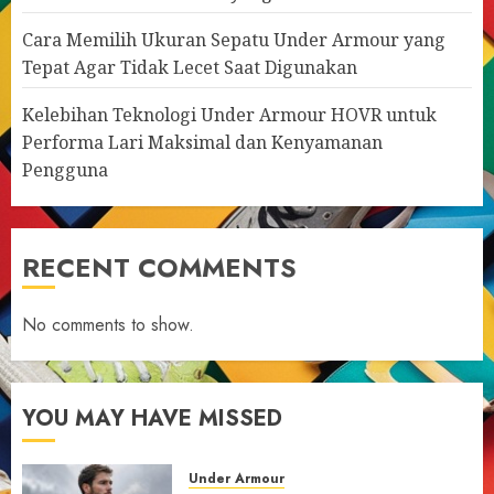
Cara Memilih Ukuran Sepatu Under Armour yang
Tepat Agar Tidak Lecet Saat Digunakan
Kelebihan Teknologi Under Armour HOVR untuk
Performa Lari Maksimal dan Kenyamanan
Pengguna
RECENT COMMENTS
No comments to show.
YOU MAY HAVE MISSED
Under Armour