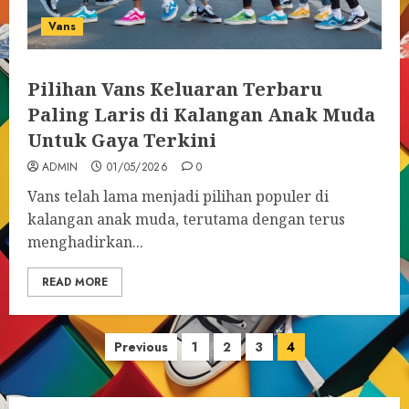
Vans
Pilihan Vans Keluaran Terbaru
Paling Laris di Kalangan Anak Muda
Untuk Gaya Terkini
ADMIN
01/05/2026
0
Vans telah lama menjadi pilihan populer di
kalangan anak muda, terutama dengan terus
menghadirkan...
READ MORE
Posts
Previous
1
2
3
4
pagination