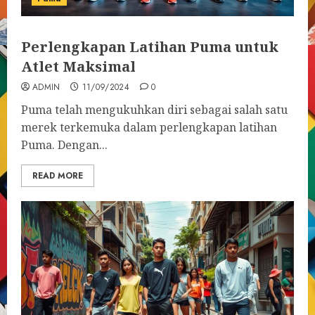
Perlengkapan Latihan Puma untuk
Atlet Maksimal
ADMIN
11/09/2024
0
Puma telah mengukuhkan diri sebagai salah satu
merek terkemuka dalam perlengkapan latihan
Puma. Dengan...
READ MORE