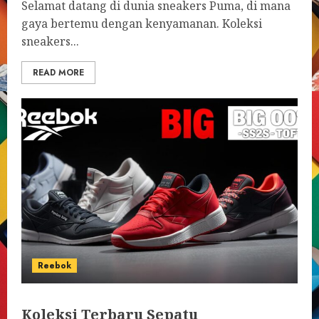
Selamat datang di dunia sneakers Puma, di mana
gaya bertemu dengan kenyamanan. Koleksi
sneakers...
READ MORE
Reebok
Koleksi Terbaru Sepatu