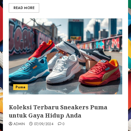
READ MORE
Puma
Koleksi Terbaru Sneakers Puma
untuk Gaya Hidup Anda
ADMIN
07/09/2024
0