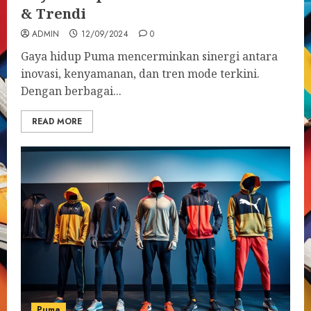
& Trendi
ADMIN
12/09/2024
0
Gaya hidup Puma mencerminkan sinergi antara
inovasi, kenyamanan, dan tren mode terkini.
Dengan berbagai...
READ MORE
Puma