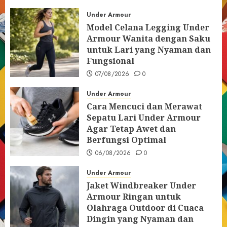
Under Armour
Model Celana Legging Under
Armour Wanita dengan Saku
untuk Lari yang Nyaman dan
Fungsional
07/08/2026
0
Under Armour
Cara Mencuci dan Merawat
Sepatu Lari Under Armour
Agar Tetap Awet dan
Berfungsi Optimal
06/08/2026
0
Under Armour
Jaket Windbreaker Under
Armour Ringan untuk
Olahraga Outdoor di Cuaca
Dingin yang Nyaman dan