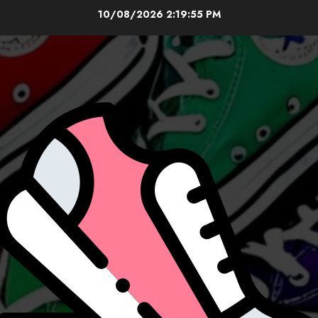
Skip
10/08/2026
2:19:57 PM
to
content