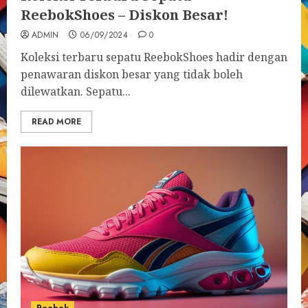
ReebokShoes – Diskon Besar!
ADMIN
06/09/2024
0
Koleksi terbaru sepatu ReebokShoes hadir dengan
penawaran diskon besar yang tidak boleh
dilewatkan. Sepatu...
READ MORE