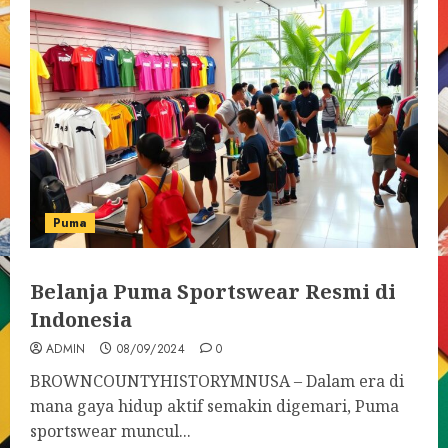
Puma
Belanja Puma Sportswear Resmi di
Indonesia
ADMIN
08/09/2024
0
BROWNCOUNTYHISTORYMNUSA – Dalam era di
mana gaya hidup aktif semakin digemari, Puma
sportswear muncul...