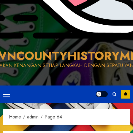
WNCOUNTYHISTORYM
AKAN KENANGAN SETIAP LANGKAH DENGAN SEPATU YAN
Primary
Menu
Home
admin
Page 64