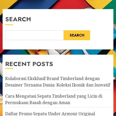
SEARCH
SEARCH
RECENT POSTS
Kolaborasi Eksklusif Brand Timberland dengan
Desainer Ternama Dunia: Koleksi Ikonik dan Inovatif
Cara Mengatasi Sepatu Timberland yang Licin di
Permukaan Basah dengan Aman
Daftar Promo Sepatu Under Armour Original