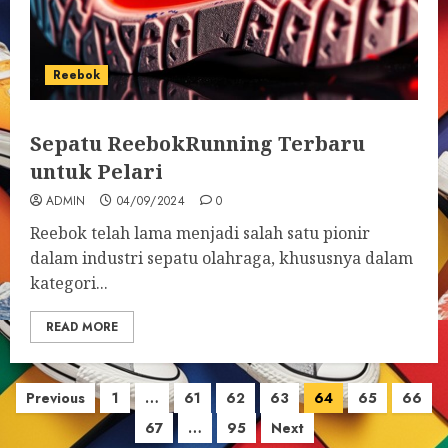
Reebok
Sepatu ReebokRunning Terbaru
untuk Pelari
ADMIN
04/09/2024
0
Reebok telah lama menjadi salah satu pionir
dalam industri sepatu olahraga, khususnya dalam
kategori...
READ MORE
Posts
Previous
1
…
61
62
63
64
65
66
pagination
67
…
95
Next