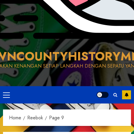
WNCOUNTYHISTORYM
AKAN KENANGAN SETIAP LANGKAH DENGAN SEPATU YAN
Primary
Menu
Home
Reebok
Page 9