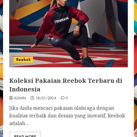
Reebok
Koleksi Pakaian Reebok Terbaru di
Indonesia
ADMIN
18/01/2024
0
Jika Anda mencari pakaian olahraga dengan
kualitas terbaik dan desain yang inovatif, Reebok
adalah...
READ MORE