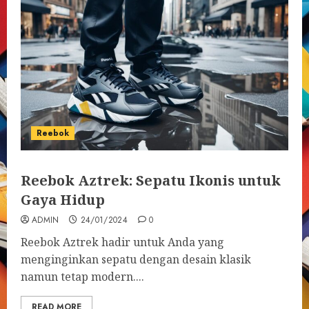
Reebok
Reebok Aztrek: Sepatu Ikonis untuk
Gaya Hidup
ADMIN
24/01/2024
0
Reebok Aztrek hadir untuk Anda yang
menginginkan sepatu dengan desain klasik
namun tetap modern....
READ MORE