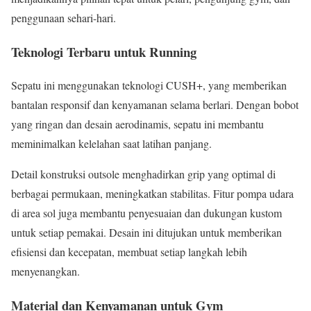
penggunaan sehari-hari.
Teknologi Terbaru untuk Running
Sepatu ini menggunakan teknologi CUSH+, yang memberikan
bantalan responsif dan kenyamanan selama berlari. Dengan bobot
yang ringan dan desain aerodinamis, sepatu ini membantu
meminimalkan kelelahan saat latihan panjang.
Detail konstruksi outsole menghadirkan grip yang optimal di
berbagai permukaan, meningkatkan stabilitas. Fitur pompa udara
di area sol juga membantu penyesuaian dan dukungan kustom
untuk setiap pemakai. Desain ini ditujukan untuk memberikan
efisiensi dan kecepatan, membuat setiap langkah lebih
menyenangkan.
Material dan Kenyamanan untuk Gym