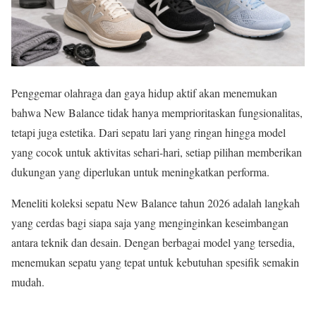
Penggemar olahraga dan gaya hidup aktif akan menemukan
bahwa New Balance tidak hanya memprioritaskan fungsionalitas,
tetapi juga estetika. Dari sepatu lari yang ringan hingga model
yang cocok untuk aktivitas sehari-hari, setiap pilihan memberikan
dukungan yang diperlukan untuk meningkatkan performa.
Meneliti koleksi sepatu New Balance tahun 2026 adalah langkah
yang cerdas bagi siapa saja yang menginginkan keseimbangan
antara teknik dan desain. Dengan berbagai model yang tersedia,
menemukan sepatu yang tepat untuk kebutuhan spesifik semakin
mudah.