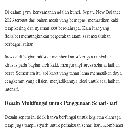
Di dalam gym, kenyamanan adalah kunci. Sepatu New Balance
2026 terbuat dari bahan mesh yang bernapas, memastikan kaki
tetap kering dan nyaman saat berolahraga. Kain luar yang
fleksibel memungkinkan pergerakan alami saat melakukan
berbagai latihan.
Inovasi di bagian midsole memberikan sokongan tambahan
khusus pada bagian arch kaki, mengurangi stress selama latihan
berat. Sementara itu, sol karet yang tahan lama memastikan daya
cengkeram yang efisien, menjadikannya ideal untuk sesi latihan
intensif.
Desain Multifungsi untuk Penggunaan Sehari-hari
Desain sepatu ini tidak hanya berfungsi untuk kegiatan olahraga
tetapi juga tampil stylish untuk pemakaian sehari-hari. Kombinasi