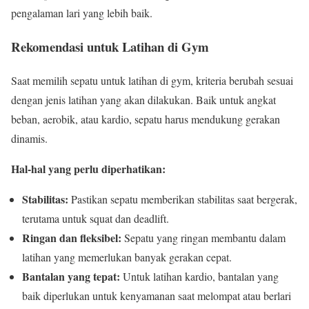
pengalaman lari yang lebih baik.
Rekomendasi untuk Latihan di Gym
Saat memilih sepatu untuk latihan di gym, kriteria berubah sesuai
dengan jenis latihan yang akan dilakukan. Baik untuk angkat
beban, aerobik, atau kardio, sepatu harus mendukung gerakan
dinamis.
Hal-hal yang perlu diperhatikan:
Stabilitas:
Pastikan sepatu memberikan stabilitas saat bergerak,
terutama untuk squat dan deadlift.
Ringan dan fleksibel:
Sepatu yang ringan membantu dalam
latihan yang memerlukan banyak gerakan cepat.
Bantalan yang tepat:
Untuk latihan kardio, bantalan yang
baik diperlukan untuk kenyamanan saat melompat atau berlari