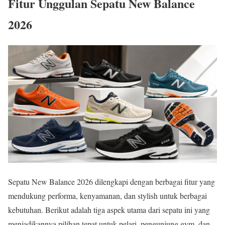
Fitur Unggulan Sepatu New Balance
2026
Sepatu New Balance 2026 dilengkapi dengan berbagai fitur yang
mendukung performa, kenyamanan, dan stylish untuk berbagai
kebutuhan. Berikut adalah tiga aspek utama dari sepatu ini yang
menjadikannya pilihan tepat untuk pelari, pengunjung gym, dan