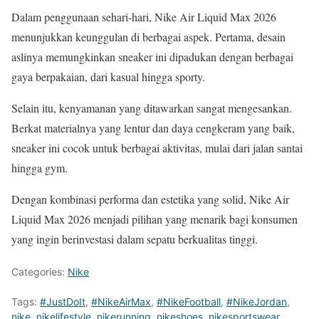
Dalam penggunaan sehari-hari, Nike Air Liquid Max 2026
menunjukkan keunggulan di berbagai aspek. Pertama, desain
aslinya memungkinkan sneaker ini dipadukan dengan berbagai
gaya berpakaian, dari kasual hingga sporty.
Selain itu, kenyamanan yang ditawarkan sangat mengesankan.
Berkat materialnya yang lentur dan daya cengkeram yang baik,
sneaker ini cocok untuk berbagai aktivitas, mulai dari jalan santai
hingga gym.
Dengan kombinasi performa dan estetika yang solid, Nike Air
Liquid Max 2026 menjadi pilihan yang menarik bagi konsumen
yang ingin berinvestasi dalam sepatu berkualitas tinggi.
Categories:
Nike
Tags:
#JustDoIt
,
#NikeAirMax
,
#NikeFootball
,
#NikeJordan
,
nike
,
nikelifestyle
,
nikerunning
,
nikeshoes
,
nikesportswear
,