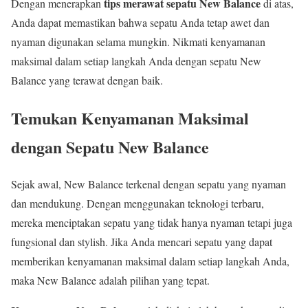
tips merawat sepatu New Balance
Dengan menerapkan
di atas,
Anda dapat memastikan bahwa sepatu Anda tetap awet dan
nyaman digunakan selama mungkin. Nikmati kenyamanan
maksimal dalam setiap langkah Anda dengan sepatu New
Balance yang terawat dengan baik.
Temukan Kenyamanan Maksimal
dengan Sepatu New Balance
Sejak awal, New Balance terkenal dengan sepatu yang nyaman
dan mendukung. Dengan menggunakan teknologi terbaru,
mereka menciptakan sepatu yang tidak hanya nyaman tetapi juga
fungsional dan stylish. Jika Anda mencari sepatu yang dapat
memberikan kenyamanan maksimal dalam setiap langkah Anda,
maka New Balance adalah pilihan yang tepat.