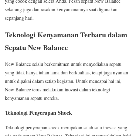
yang cocok dengan selera Anda. Pesan sepatu New Balance
sekarang juga dan rasakan kenyamanannya saat digunakan
sepanjang hari.
Teknologi Kenyamanan Terbaru dalam
Sepatu New Balance
New Balance selalu berkomitmen untuk menyediakan sepatu
yang tidak hanya tahan lama dan berkualitas, tetapi juga nyaman
untuk dipakai dalam setiap kegiatan. Untuk mencapai hal ini,
New Balance terus melakukan inovasi dalam teknologi
kenyamanan sepatu mereka.
Teknologi Penyerapan Shock
Teknologi penyerapan shock merupakan salah satu inovasi yang
ada pada sepatu New Balance. Teknologi ini memungkinkan kaki