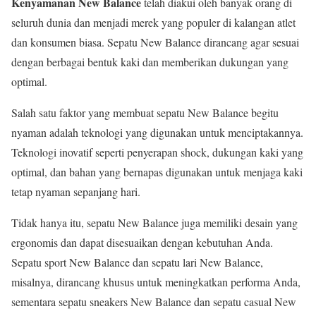
Kenyamanan New Balance
telah diakui oleh banyak orang di
seluruh dunia dan menjadi merek yang populer di kalangan atlet
dan konsumen biasa. Sepatu New Balance dirancang agar sesuai
dengan berbagai bentuk kaki dan memberikan dukungan yang
optimal.
Salah satu faktor yang membuat sepatu New Balance begitu
nyaman adalah teknologi yang digunakan untuk menciptakannya.
Teknologi inovatif seperti penyerapan shock, dukungan kaki yang
optimal, dan bahan yang bernapas digunakan untuk menjaga kaki
tetap nyaman sepanjang hari.
Tidak hanya itu, sepatu New Balance juga memiliki desain yang
ergonomis dan dapat disesuaikan dengan kebutuhan Anda.
Sepatu sport New Balance dan sepatu lari New Balance,
misalnya, dirancang khusus untuk meningkatkan performa Anda,
sementara sepatu sneakers New Balance dan sepatu casual New