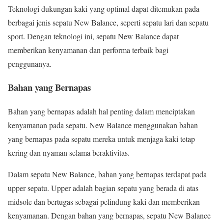
Teknologi dukungan kaki yang optimal dapat ditemukan pada
berbagai jenis sepatu New Balance, seperti sepatu lari dan sepatu
sport. Dengan teknologi ini, sepatu New Balance dapat
memberikan kenyamanan dan performa terbaik bagi
penggunanya.
Bahan yang Bernapas
Bahan yang bernapas adalah hal penting dalam menciptakan
kenyamanan pada sepatu. New Balance menggunakan bahan
yang bernapas pada sepatu mereka untuk menjaga kaki tetap
kering dan nyaman selama beraktivitas.
Dalam sepatu New Balance, bahan yang bernapas terdapat pada
upper sepatu. Upper adalah bagian sepatu yang berada di atas
midsole dan bertugas sebagai pelindung kaki dan memberikan
kenyamanan. Dengan bahan yang bernapas, sepatu New Balance