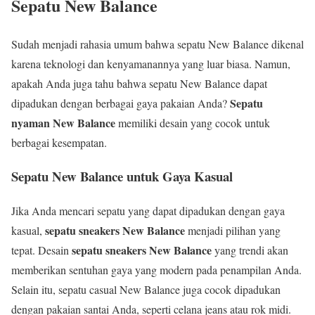
Sepatu New Balance
Sudah menjadi rahasia umum bahwa sepatu New Balance dikenal
karena teknologi dan kenyamanannya yang luar biasa. Namun,
apakah Anda juga tahu bahwa sepatu New Balance dapat
Sepatu
dipadukan dengan berbagai gaya pakaian Anda?
nyaman New Balance
memiliki desain yang cocok untuk
berbagai kesempatan.
Sepatu New Balance untuk Gaya Kasual
Jika Anda mencari sepatu yang dapat dipadukan dengan gaya
sepatu sneakers New Balance
kasual,
menjadi pilihan yang
sepatu sneakers New Balance
tepat. Desain
yang trendi akan
memberikan sentuhan gaya yang modern pada penampilan Anda.
Selain itu, sepatu casual New Balance juga cocok dipadukan
dengan pakaian santai Anda, seperti celana jeans atau rok midi.