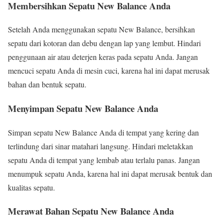
Membersihkan Sepatu New Balance Anda
Setelah Anda menggunakan sepatu New Balance, bersihkan
sepatu dari kotoran dan debu dengan lap yang lembut. Hindari
penggunaan air atau deterjen keras pada sepatu Anda. Jangan
mencuci sepatu Anda di mesin cuci, karena hal ini dapat merusak
bahan dan bentuk sepatu.
Menyimpan Sepatu New Balance Anda
Simpan sepatu New Balance Anda di tempat yang kering dan
terlindung dari sinar matahari langsung. Hindari meletakkan
sepatu Anda di tempat yang lembab atau terlalu panas. Jangan
menumpuk sepatu Anda, karena hal ini dapat merusak bentuk dan
kualitas sepatu.
Merawat Bahan Sepatu New Balance Anda