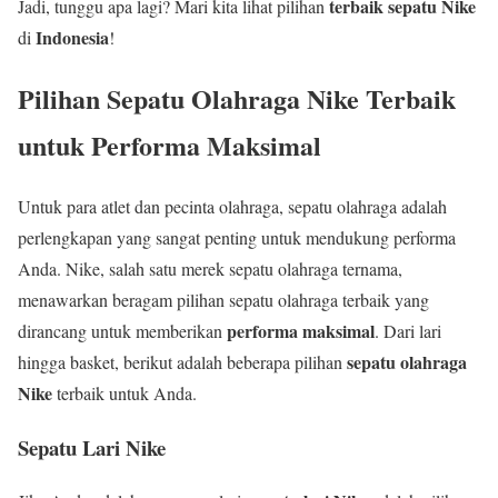
terbaik sepatu Nike
Jadi, tunggu apa lagi? Mari kita lihat pilihan
Indonesia
di
!
Pilihan Sepatu Olahraga Nike Terbaik
untuk Performa Maksimal
Untuk para atlet dan pecinta olahraga, sepatu olahraga adalah
perlengkapan yang sangat penting untuk mendukung performa
Anda. Nike, salah satu merek sepatu olahraga ternama,
menawarkan beragam pilihan sepatu olahraga terbaik yang
performa maksimal
dirancang untuk memberikan
. Dari lari
sepatu olahraga
hingga basket, berikut adalah beberapa pilihan
Nike
terbaik untuk Anda.
Sepatu Lari Nike