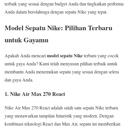
terbaik yang sesuai dengan budget Anda dan tingkatkan performa
Anda dalam berolahraga dengan sepatu Nike yang tepat.
Model Sepatu Nike: Pilihan Terbaru
untuk Gayamu
model sepatu Nike
Apakah Anda mencari
terbaru yang cocok
untuk gaya Anda? Kami telah menyusun pilihan terbaik untuk
membantu Anda menemukan sepatu yang sesuai dengan selera
dan gaya Anda.
1. Nike Air Max 270 React
Nike Air Max 270 React adalah salah satu sepatu Nike terbaru
yang menawarkan tampilan futuristik yang modern. Dengan
kombinasi teknologi React dan Max Air, sepatu ini memberikan