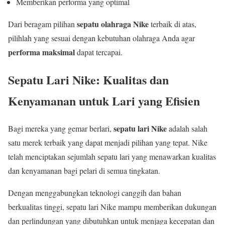
Memberikan performa yang optimal
sepatu olahraga Nike
Dari beragam pilihan
terbaik di atas,
pilihlah yang sesuai dengan kebutuhan olahraga Anda agar
performa maksimal
dapat tercapai.
Sepatu Lari Nike: Kualitas dan
Kenyamanan untuk Lari yang Efisien
sepatu lari Nike
Bagi mereka yang gemar berlari,
adalah salah
satu merek terbaik yang dapat menjadi pilihan yang tepat. Nike
telah menciptakan sejumlah sepatu lari yang menawarkan kualitas
dan kenyamanan bagi pelari di semua tingkatan.
Dengan menggabungkan teknologi canggih dan bahan
berkualitas tinggi, sepatu lari Nike mampu memberikan dukungan
dan perlindungan yang dibutuhkan untuk menjaga kecepatan dan