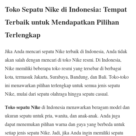
Toko Sepatu Nike di Indonesia: Tempat
Terbaik untuk Mendapatkan Pilihan
Terlengkap
Jika Anda mencari sepatu Nike terbaik di Indonesia, Anda tidak
akan salah dengan mencari di toko Nike resmi. Di Indonesia,
Nike memiliki beberapa toko resmi yang tersebar di berbagai
kota, termasuk Jakarta, Surabaya, Bandung, dan Bali. Toko-toko
ini menawarkan pilihan terlengkap untuk semua jenis sepatu
Nike, mulai dari sepatu olahraga hingga sepatu casual.
Toko sepatu Nike
di Indonesia menawarkan beragam model dan
ukuran sepatu untuk pria, wanita, dan anak-anak. Anda juga
dapat menemukan pilihan warna dan gaya yang berbeda untuk
setiap jenis sepatu Nike. Jadi, jika Anda ingin memiliki sepatu