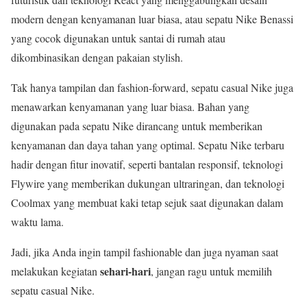
modern dengan kenyamanan luar biasa, atau sepatu Nike Benassi
yang cocok digunakan untuk santai di rumah atau
dikombinasikan dengan pakaian stylish.
Tak hanya tampilan dan fashion-forward, sepatu casual Nike juga
menawarkan kenyamanan yang luar biasa. Bahan yang
digunakan pada sepatu Nike dirancang untuk memberikan
kenyamanan dan daya tahan yang optimal. Sepatu Nike terbaru
hadir dengan fitur inovatif, seperti bantalan responsif, teknologi
Flywire yang memberikan dukungan ultraringan, dan teknologi
Coolmax yang membuat kaki tetap sejuk saat digunakan dalam
waktu lama.
Jadi, jika Anda ingin tampil fashionable dan juga nyaman saat
sehari-hari
melakukan kegiatan
, jangan ragu untuk memilih
sepatu casual Nike.