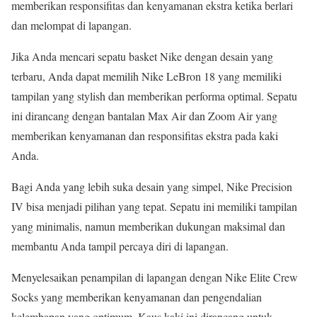
memberikan responsifitas dan kenyamanan ekstra ketika berlari
dan melompat di lapangan.
Jika Anda mencari sepatu basket Nike dengan desain yang
terbaru, Anda dapat memilih Nike LeBron 18 yang memiliki
tampilan yang stylish dan memberikan performa optimal. Sepatu
ini dirancang dengan bantalan Max Air dan Zoom Air yang
memberikan kenyamanan dan responsifitas ekstra pada kaki
Anda.
Bagi Anda yang lebih suka desain yang simpel, Nike Precision
IV bisa menjadi pilihan yang tepat. Sepatu ini memiliki tampilan
yang minimalis, namun memberikan dukungan maksimal dan
membantu Anda tampil percaya diri di lapangan.
Menyelesaikan penampilan di lapangan dengan Nike Elite Crew
Socks yang memberikan kenyamanan dan pengendalian
kelembapan yang optimum. Kaus kaki ini dirancang untuk