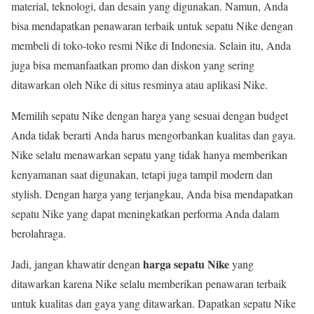
material, teknologi, dan desain yang digunakan. Namun, Anda
bisa mendapatkan penawaran terbaik untuk sepatu Nike dengan
membeli di toko-toko resmi Nike di Indonesia. Selain itu, Anda
juga bisa memanfaatkan promo dan diskon yang sering
ditawarkan oleh Nike di situs resminya atau aplikasi Nike.
Memilih sepatu Nike dengan harga yang sesuai dengan budget
Anda tidak berarti Anda harus mengorbankan kualitas dan gaya.
Nike selalu menawarkan sepatu yang tidak hanya memberikan
kenyamanan saat digunakan, tetapi juga tampil modern dan
stylish. Dengan harga yang terjangkau, Anda bisa mendapatkan
sepatu Nike yang dapat meningkatkan performa Anda dalam
berolahraga.
harga sepatu Nike
Jadi, jangan khawatir dengan
yang
ditawarkan karena Nike selalu memberikan penawaran terbaik
untuk kualitas dan gaya yang ditawarkan. Dapatkan sepatu Nike