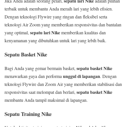
sepatu lari Nike
Jika Anda adalah seorang pelari,
adalah pilihan
terbaik untuk membantu Anda meraih lari yang lebih efisien.
Dengan teknologi Flywire yang ringan dan fleksibel serta
teknologi Air Zoom yang memberikan responsivitas dan bantalan
sepatu lari Nike
yang optimal,
memberikan kualitas dan
kenyamanan yang dibutuhkan untuk lari yang lebih baik.
Sepatu Basket Nike
sepatu basket Nike
Bagi Anda yang gemar bermain basket,
unggul di lapangan
menawarkan gaya dan performa
. Dengan
teknologi Flywire dan Zoom Air yang memberikan stabilisasi dan
sepatu basket Nike
responsivitas saat melompat dan berlari,
membantu Anda tampil maksimal di lapangan.
Sepatu Training Nike