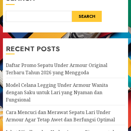
SEARCH
RECENT POSTS
Daftar Promo Sepatu Under Armour Original
Terbaru Tahun 2026 yang Menggoda
Model Celana Legging Under Armour Wanita
dengan Saku untuk Lari yang Nyaman dan
Fungsional
Cara Mencuci dan Merawat Sepatu Lari Under
Armour Agar Tetap Awet dan Berfungsi Optimal