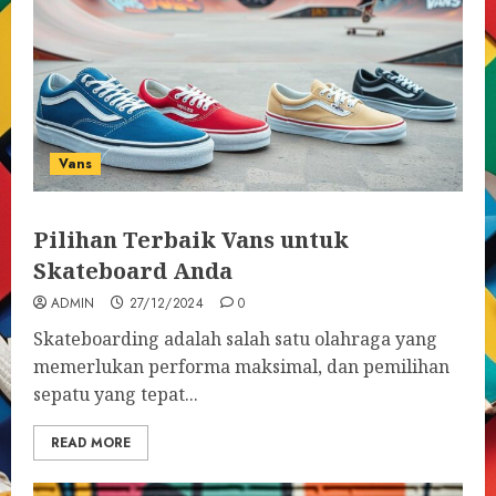
Vans
Pilihan Terbaik Vans untuk
Skateboard Anda
ADMIN
27/12/2024
0
Skateboarding adalah salah satu olahraga yang
memerlukan performa maksimal, dan pemilihan
sepatu yang tepat...
READ MORE