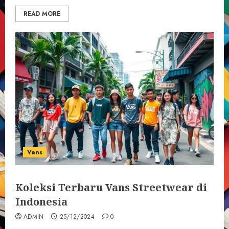
READ MORE
Vans
Koleksi Terbaru Vans Streetwear di
Indonesia
ADMIN
25/12/2024
0