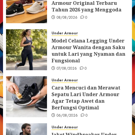
Armour Original Terbaru
Tahun 2026 yang Menggoda
08/08/2026
0
Under Armour
Model Celana Legging Under
Armour Wanita dengan Saku
untuk Lari yang Nyaman dan
Fungsional
07/08/2026
0
Under Armour
Cara Mencuci dan Merawat
Sepatu Lari Under Armour
Agar Tetap Awet dan
Berfungsi Optimal
06/08/2026
0
Under Armour
Jaket Windbreaker Under