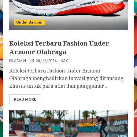
Under Armour
Koleksi Terbaru Fashion Under
Armour Olahraga
ADMIN
28/12/2024
0
Koleksi terbaru Fashion Under Armour
Olahraga menghadirkan inovasi yang dirancang
khusus untuk para atlet dan penggemar...
READ MORE