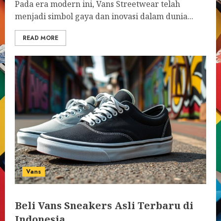
Pada era modern ini, Vans Streetwear telah
menjadi simbol gaya dan inovasi dalam dunia...
READ MORE
Vans
Beli Vans Sneakers Asli Terbaru di
Indonesia