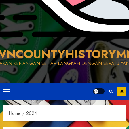
WNCOUNTYHISTORYM
AKAN KENANGAN SETIAP LANGKAH DENGAN SEPATU YAN
Primary
Menu
Home
2024