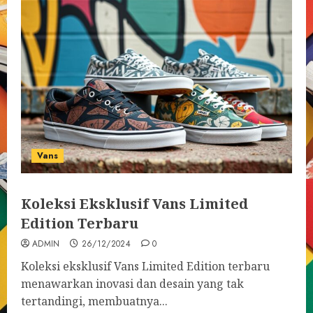
Vans
Koleksi Eksklusif Vans Limited
Edition Terbaru
ADMIN
26/12/2024
0
Koleksi eksklusif Vans Limited Edition terbaru
menawarkan inovasi dan desain yang tak
tertandingi, membuatnya...