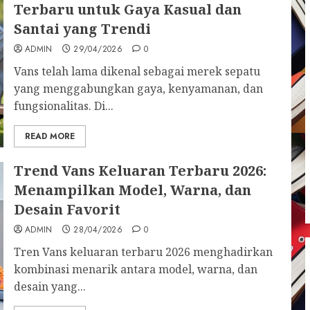
Terbaru untuk Gaya Kasual dan
Santai yang Trendi
ADMIN
29/04/2026
0
Vans telah lama dikenal sebagai merek sepatu
yang menggabungkan gaya, kenyamanan, dan
fungsionalitas. Di...
READ MORE
Trend Vans Keluaran Terbaru 2026:
Menampilkan Model, Warna, dan
Desain Favorit
ADMIN
28/04/2026
0
Tren Vans keluaran terbaru 2026 menghadirkan
kombinasi menarik antara model, warna, dan
desain yang...