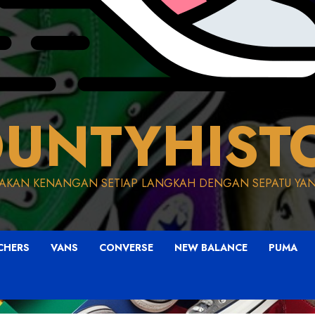
UNTYHIST
AKAN KENANGAN SETIAP LANGKAH DENGAN SEPATU YAN
CHERS
VANS
CONVERSE
NEW BALANCE
PUMA