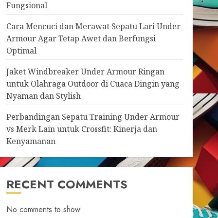
Fungsional
Cara Mencuci dan Merawat Sepatu Lari Under
Armour Agar Tetap Awet dan Berfungsi
Optimal
Jaket Windbreaker Under Armour Ringan
untuk Olahraga Outdoor di Cuaca Dingin yang
Nyaman dan Stylish
Perbandingan Sepatu Training Under Armour
vs Merk Lain untuk Crossfit: Kinerja dan
Kenyamanan
RECENT COMMENTS
No comments to show.