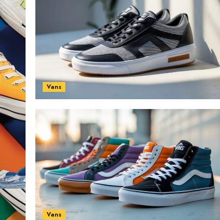
Vans
Vans