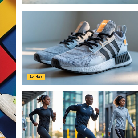
Adidas