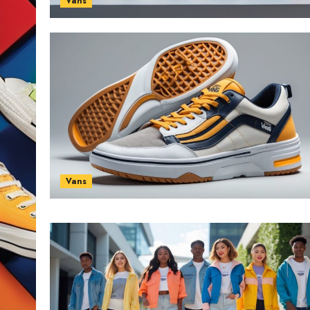
Vans
Vans