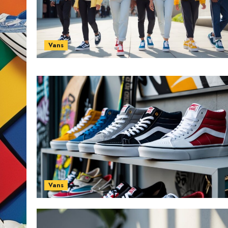
Vans
Vans