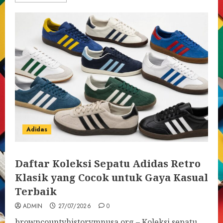
Adidas
Daftar Koleksi Sepatu Adidas Retro
Klasik yang Cocok untuk Gaya Kasual
Terbaik
ADMIN
27/07/2026
0
browncountyhistorymnusa.org – Koleksi sepatu