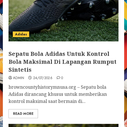
Adidas
Sepatu Bola Adidas Untuk Kontrol
Bola Maksimal Di Lapangan Rumput
Sintetis
ADMIN
24/07/2026
0
browncountyhistorymnusa.org – Sepatu bola
Adidas dirancang khusus untuk memberikan
kontrol maksimal saat bermain di...
READ MORE