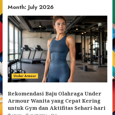
Month:
July 2026
Under Armour
Rekomendasi Baju Olahraga Under
Armour Wanita yang Cepat Kering
untuk Gym dan Aktifitas Sehari-hari