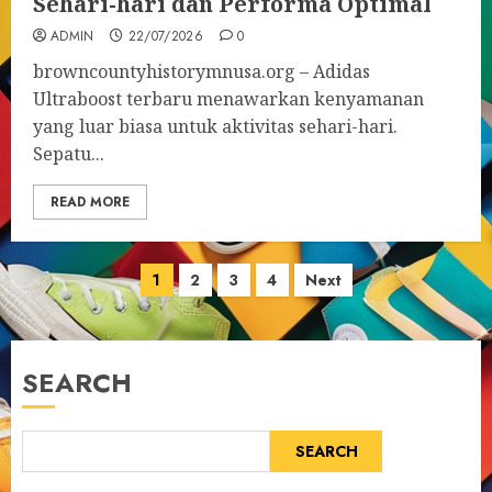
Sehari-hari dan Performa Optimal
ADMIN
22/07/2026
0
browncountyhistorymnusa.org – Adidas
Ultraboost terbaru menawarkan kenyamanan
yang luar biasa untuk aktivitas sehari-hari.
Sepatu...
READ MORE
Posts
1
2
3
4
Next
pagination
SEARCH
SEARCH