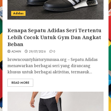
Adidas
Kenapa Sepatu Adidas Seri Tertentu
Lebih Cocok Untuk Gym Dan Angkat
Beban
ADMIN
29/07/2026
0
browncountyhistorymnusa.org – Sepatu Adidas
menawarkan berbagai seri yang dirancang
khusus untuk berbagai aktivitas, termasuk...
READ MORE