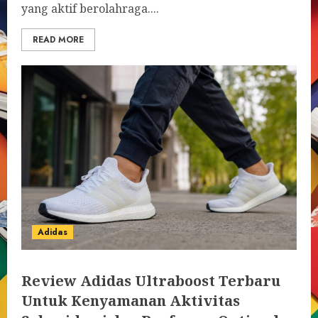
yang aktif berolahraga....
READ MORE
Adidas
Review Adidas Ultraboost Terbaru
Untuk Kenyamanan Aktivitas