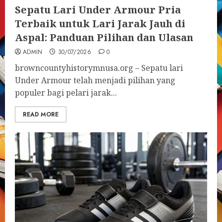
Sepatu Lari Under Armour Pria
Terbaik untuk Lari Jarak Jauh di
Aspal: Panduan Pilihan dan Ulasan
ADMIN
30/07/2026
0
browncountyhistorymnusa.org – Sepatu lari
Under Armour telah menjadi pilihan yang
populer bagi pelari jarak...
READ MORE