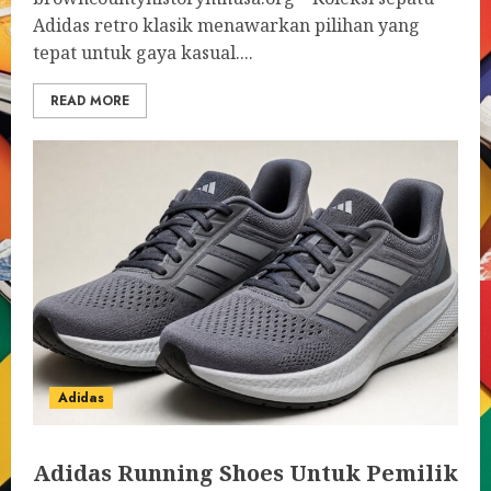
Adidas retro klasik menawarkan pilihan yang
tepat untuk gaya kasual....
READ MORE
Adidas
Adidas Running Shoes Untuk Pemilik