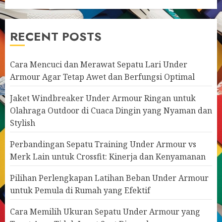
RECENT POSTS
Cara Mencuci dan Merawat Sepatu Lari Under
Armour Agar Tetap Awet dan Berfungsi Optimal
Jaket Windbreaker Under Armour Ringan untuk
Olahraga Outdoor di Cuaca Dingin yang Nyaman dan
Stylish
Perbandingan Sepatu Training Under Armour vs
Merk Lain untuk Crossfit: Kinerja dan Kenyamanan
Pilihan Perlengkapan Latihan Beban Under Armour
untuk Pemula di Rumah yang Efektif
Cara Memilih Ukuran Sepatu Under Armour yang