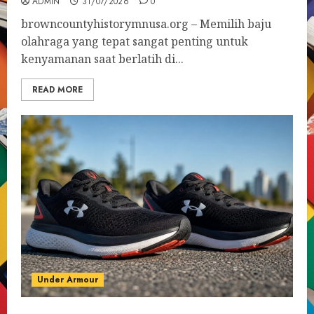
ADMIN
31/07/2026
0
browncountyhistorymnusa.org – Memilih baju
olahraga yang tepat sangat penting untuk
kenyamanan saat berlatih di...
READ MORE
Under Armour