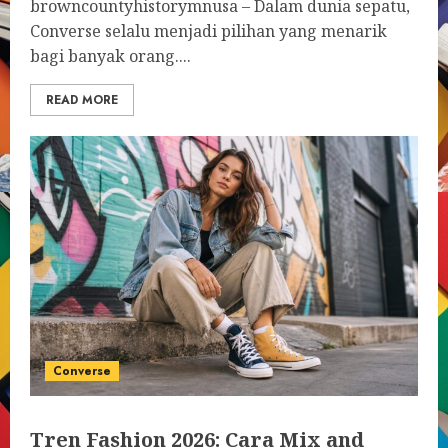
browncountyhistorymnusa – Dalam dunia sepatu,
Converse selalu menjadi pilihan yang menarik
bagi banyak orang....
READ MORE
Converse
Tren Fashion 2026: Cara Mix and