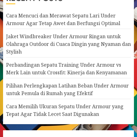
Cara Mencuci dan Merawat Sepatu Lari Under
Armour Agar Tetap Awet dan Berfungsi Optimal
Jaket Windbreaker Under Armour Ringan untuk
Olahraga Outdoor di Cuaca Dingin yang Nyaman dan
Stylish
Perbandingan Sepatu Training Under Armour vs
Merk Lain untuk Crossfit: Kinerja dan Kenyamanan
Pilihan Perlengkapan Latihan Beban Under Armour
untuk Pemula di Rumah yang Efektif
Cara Memilih Ukuran Sepatu Under Armour yang
Tepat Agar Tidak Lecet Saat Digunakan