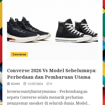
Converse
Converse 2026 Vs Model Sebelumnya:
Perbedaan dan Pembaruan Utama
ADMIN
13/07/2026
0
browncountyhistorymnusa – Perkembangan
sepatu Converse selalu menarik perhatian
penggemar sneaker di seluruh dunia. Model...