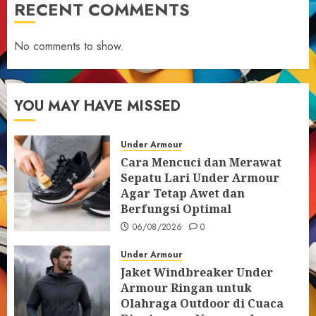
RECENT COMMENTS
No comments to show.
YOU MAY HAVE MISSED
Under Armour
Cara Mencuci dan Merawat
Sepatu Lari Under Armour
Agar Tetap Awet dan
Berfungsi Optimal
06/08/2026
0
Under Armour
Jaket Windbreaker Under
Armour Ringan untuk
Olahraga Outdoor di Cuaca