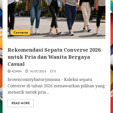
Converse
Rekomendasi Sepatu Converse 2026
untuk Pria dan Wanita Bergaya
Casual
ADMIN
14/07/2026
0
browncountyhistorymnusa – Koleksi sepatu
Converse di tahun 2026 menawarkan pilihan yang
menarik untuk pria...
READ MORE