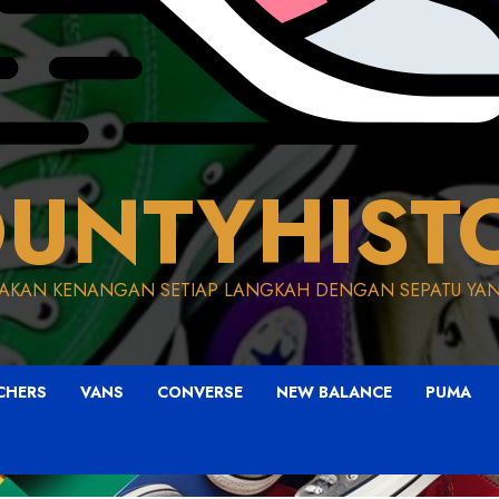
UNTYHIST
AKAN KENANGAN SETIAP LANGKAH DENGAN SEPATU YAN
CHERS
VANS
CONVERSE
NEW BALANCE
PUMA