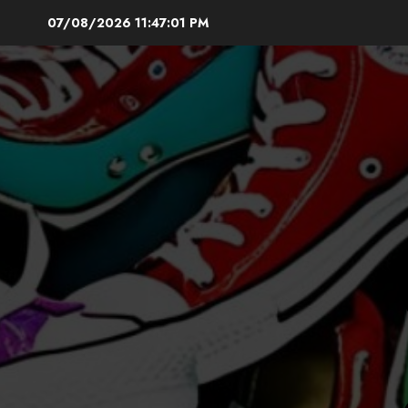
Skip
07/08/2026
11:47:04 PM
to
content