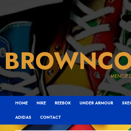
BROWNCO
MENCIPT
HOME
NIKE
REEBOK
UNDER ARMOUR
SKE
ADIDAS
CONTACT