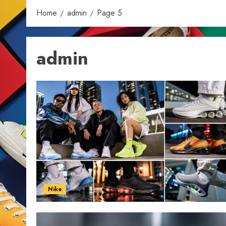
Home
admin
Page 5
admin
Nike