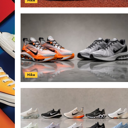
Nike
Nike