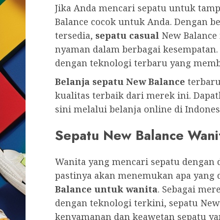
Jika Anda mencari sepatu untuk tampi
Balance cocok untuk Anda. Dengan be
tersedia,
sepatu casual
New Balance 
nyaman dalam berbagai kesempatan. Se
dengan teknologi terbaru yang mem
Belanja sepatu New Balance
terbaru
kualitas terbaik dari merek ini. Dapa
sini melalui belanja online di Indones
Sepatu New Balance Wani
Wanita yang mencari sepatu dengan de
pastinya akan menemukan apa yang di
Balance untuk wanita
. Sebagai mer
dengan teknologi terkini, sepatu Ne
kenyamanan dan keawetan sepatu ya