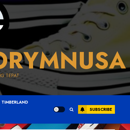
ORYMNUSA
G TEPAT.
TIMBERLAND
SUBSCRIBE