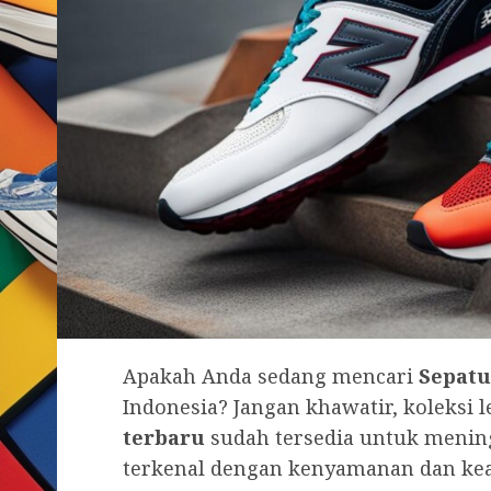
Apakah Anda sedang mencari
Sepatu
Indonesia? Jangan khawatir, koleksi 
terbaru
sudah tersedia untuk menin
terkenal dengan kenyamanan dan ke