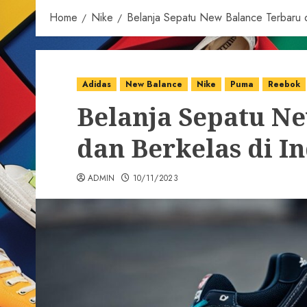
Home
Nike
Belanja Sepatu New Balance Terbaru d
Adidas
New Balance
Nike
Puma
Reebok
Belanja Sepatu N
dan Berkelas di I
ADMIN
10/11/2023