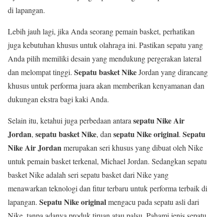
di lapangan.
Lebih jauh lagi, jika Anda seorang pemain basket, perhatikan
juga kebutuhan khusus untuk olahraga ini. Pastikan sepatu yang
Anda pilih memiliki desain yang mendukung pergerakan lateral
Sepatu basket Nike
dan melompat tinggi.
Jordan yang dirancang
khusus untuk performa juara akan memberikan kenyamanan dan
dukungan ekstra bagi kaki Anda.
sepatu Nike Air
Selain itu, ketahui juga perbedaan antara
Jordan
sepatu basket Nike
sepatu Nike original
Sepatu
,
, dan
.
Nike Air Jordan
merupakan seri khusus yang dibuat oleh Nike
untuk pemain basket terkenal, Michael Jordan. Sedangkan sepatu
basket Nike adalah seri sepatu basket dari Nike yang
menawarkan teknologi dan fitur terbaru untuk performa terbaik di
Sepatu Nike original
lapangan.
mengacu pada sepatu asli dari
Nike, tanpa adanya produk tiruan atau palsu. Pahami jenis sepatu