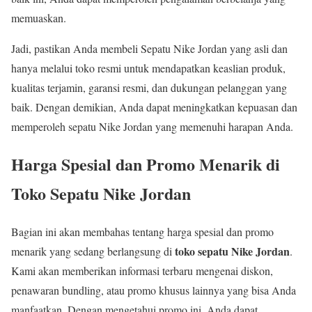
memuaskan.
Jadi, pastikan Anda membeli Sepatu Nike Jordan yang asli dan
hanya melalui toko resmi untuk mendapatkan keaslian produk,
kualitas terjamin, garansi resmi, dan dukungan pelanggan yang
baik. Dengan demikian, Anda dapat meningkatkan kepuasan dan
memperoleh sepatu Nike Jordan yang memenuhi harapan Anda.
Harga Spesial dan Promo Menarik di
Toko Sepatu Nike Jordan
Bagian ini akan membahas tentang harga spesial dan promo
toko sepatu Nike Jordan
menarik yang sedang berlangsung di
.
Kami akan memberikan informasi terbaru mengenai diskon,
penawaran bundling, atau promo khusus lainnya yang bisa Anda
manfaatkan. Dengan mengetahui promo ini, Anda dapat