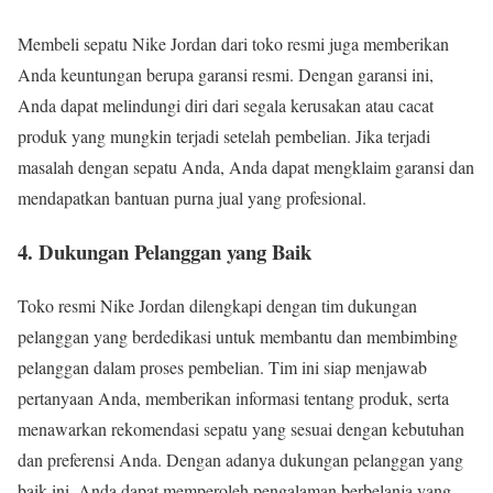
Membeli sepatu Nike Jordan dari toko resmi juga memberikan
Anda keuntungan berupa garansi resmi. Dengan garansi ini,
Anda dapat melindungi diri dari segala kerusakan atau cacat
produk yang mungkin terjadi setelah pembelian. Jika terjadi
masalah dengan sepatu Anda, Anda dapat mengklaim garansi dan
mendapatkan bantuan purna jual yang profesional.
4. Dukungan Pelanggan yang Baik
Toko resmi Nike Jordan dilengkapi dengan tim dukungan
pelanggan yang berdedikasi untuk membantu dan membimbing
pelanggan dalam proses pembelian. Tim ini siap menjawab
pertanyaan Anda, memberikan informasi tentang produk, serta
menawarkan rekomendasi sepatu yang sesuai dengan kebutuhan
dan preferensi Anda. Dengan adanya dukungan pelanggan yang
baik ini, Anda dapat memperoleh pengalaman berbelanja yang