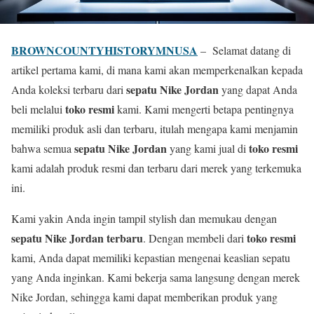
BROWNCOUNTYHISTORYMNUSA
– Selamat datang di
artikel pertama kami, di mana kami akan memperkenalkan kepada
sepatu Nike Jordan
Anda koleksi terbaru dari
yang dapat Anda
toko resmi
beli melalui
kami. Kami mengerti betapa pentingnya
memiliki produk asli dan terbaru, itulah mengapa kami menjamin
sepatu Nike Jordan
toko resmi
bahwa semua
yang kami jual di
kami adalah produk resmi dan terbaru dari merek yang terkemuka
ini.
Kami yakin Anda ingin tampil stylish dan memukau dengan
sepatu Nike Jordan terbaru
toko resmi
. Dengan membeli dari
kami, Anda dapat memiliki kepastian mengenai keaslian sepatu
yang Anda inginkan. Kami bekerja sama langsung dengan merek
Nike Jordan, sehingga kami dapat memberikan produk yang