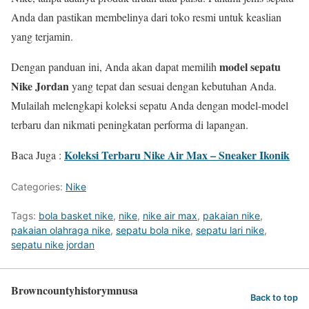
Anda dan pastikan membelinya dari toko resmi untuk keaslian
yang terjamin.
model sepatu
Dengan panduan ini, Anda akan dapat memilih
Nike Jordan
yang tepat dan sesuai dengan kebutuhan Anda.
Mulailah melengkapi koleksi sepatu Anda dengan model-model
terbaru dan nikmati peningkatan performa di lapangan.
Koleksi Terbaru Nike Air Max – Sneaker Ikonik
Baca Juga :
Categories:
Nike
Tags:
bola basket nike
,
nike
,
nike air max
,
pakaian nike
,
pakaian olahraga nike
,
sepatu bola nike
,
sepatu lari nike
,
sepatu nike jordan
Browncountyhistorymnusa
Back to top