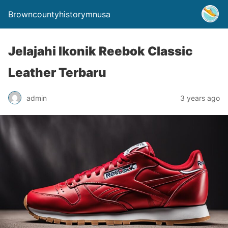
Browncountyhistorymnusa
Jelajahi Ikonik Reebok Classic
Leather Terbaru
admin
3 years ago