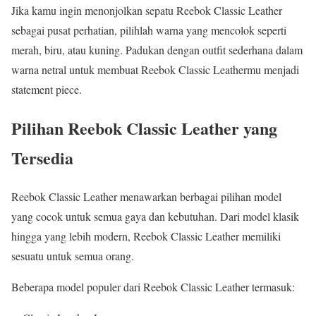
Jika kamu ingin menonjolkan sepatu Reebok Classic Leather
sebagai pusat perhatian, pilihlah warna yang mencolok seperti
merah, biru, atau kuning. Padukan dengan outfit sederhana dalam
warna netral untuk membuat Reebok Classic Leathermu menjadi
statement piece.
Pilihan Reebok Classic Leather yang
Tersedia
Reebok Classic Leather menawarkan berbagai pilihan model
yang cocok untuk semua gaya dan kebutuhan. Dari model klasik
hingga yang lebih modern, Reebok Classic Leather memiliki
sesuatu untuk semua orang.
Beberapa model populer dari Reebok Classic Leather termasuk: