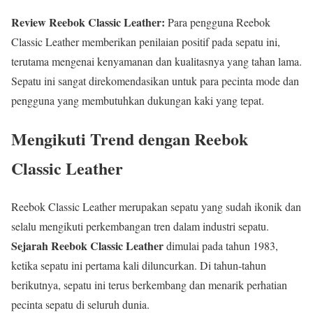
Review Reebok Classic Leather:
Para pengguna Reebok
Classic Leather memberikan penilaian positif pada sepatu ini,
terutama mengenai kenyamanan dan kualitasnya yang tahan lama.
Sepatu ini sangat direkomendasikan untuk para pecinta mode dan
pengguna yang membutuhkan dukungan kaki yang tepat.
Mengikuti Trend dengan Reebok
Classic Leather
Reebok Classic Leather merupakan sepatu yang sudah ikonik dan
selalu mengikuti perkembangan tren dalam industri sepatu.
Sejarah Reebok Classic Leather
dimulai pada tahun 1983,
ketika sepatu ini pertama kali diluncurkan. Di tahun-tahun
berikutnya, sepatu ini terus berkembang dan menarik perhatian
pecinta sepatu di seluruh dunia.