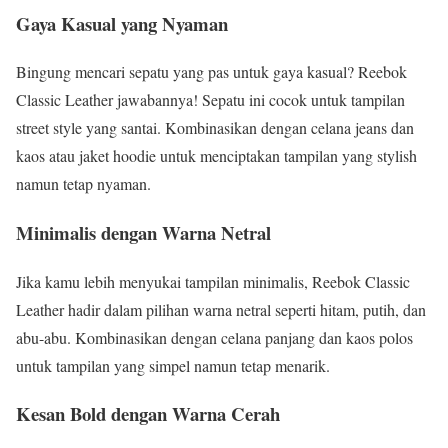
Gaya Kasual yang Nyaman
Bingung mencari sepatu yang pas untuk gaya kasual? Reebok
Classic Leather jawabannya! Sepatu ini cocok untuk tampilan
street style yang santai. Kombinasikan dengan celana jeans dan
kaos atau jaket hoodie untuk menciptakan tampilan yang stylish
namun tetap nyaman.
Minimalis dengan Warna Netral
Jika kamu lebih menyukai tampilan minimalis, Reebok Classic
Leather hadir dalam pilihan warna netral seperti hitam, putih, dan
abu-abu. Kombinasikan dengan celana panjang dan kaos polos
untuk tampilan yang simpel namun tetap menarik.
Kesan Bold dengan Warna Cerah