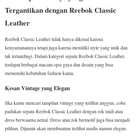
Tergantikan dengan Reebok Classic
Leather
Reebok Classic Leather tidak hanya dikenal karena
kenyamanannya tetapi juga karena memiliki style yang unik dan
tak tertandingi. Dalam kategori sepatu Reebok Classic Leather,
terdapat berbagai macam opsi gaya dan desain yang bisa
memenuhi kebutuhan fashion kamu.
Kesan Vintage yang Elegan
Jika kamu mencari tampilan vintage yang terlihat anggun, coba
padukan sepatu Reebok Classic Leather dengan rok midi atau
dress berwaarna netral. Dress atau rok bermotif juga bisa menjadi
pilihan. Dijamin akan membuatmu terlihat modis namun elegan.