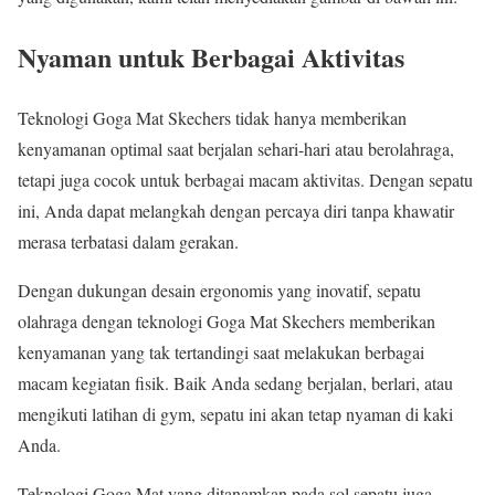
Nyaman untuk Berbagai Aktivitas
Teknologi Goga Mat Skechers tidak hanya memberikan
kenyamanan optimal saat berjalan sehari-hari atau berolahraga,
tetapi juga cocok untuk berbagai macam aktivitas. Dengan sepatu
ini, Anda dapat melangkah dengan percaya diri tanpa khawatir
merasa terbatasi dalam gerakan.
Dengan dukungan desain ergonomis yang inovatif, sepatu
olahraga dengan teknologi Goga Mat Skechers memberikan
kenyamanan yang tak tertandingi saat melakukan berbagai
macam kegiatan fisik. Baik Anda sedang berjalan, berlari, atau
mengikuti latihan di gym, sepatu ini akan tetap nyaman di kaki
Anda.
Teknologi Goga Mat yang ditanamkan pada sol sepatu juga