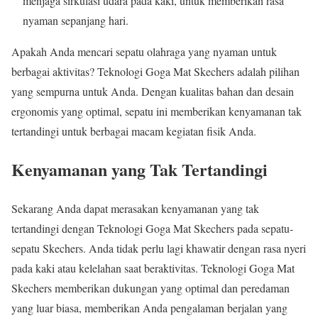
menjaga sirkulasi udara pada kaki, untuk memberikan rasa
nyaman sepanjang hari.
Apakah Anda mencari sepatu olahraga yang nyaman untuk
berbagai aktivitas? Teknologi Goga Mat Skechers adalah pilihan
yang sempurna untuk Anda. Dengan kualitas bahan dan desain
ergonomis yang optimal, sepatu ini memberikan kenyamanan tak
tertandingi untuk berbagai macam kegiatan fisik Anda.
Kenyamanan yang Tak Tertandingi
Sekarang Anda dapat merasakan kenyamanan yang tak
tertandingi dengan Teknologi Goga Mat Skechers pada sepatu-
sepatu Skechers. Anda tidak perlu lagi khawatir dengan rasa nyeri
pada kaki atau kelelahan saat beraktivitas. Teknologi Goga Mat
Skechers memberikan dukungan yang optimal dan peredaman
yang luar biasa, memberikan Anda pengalaman berjalan yang