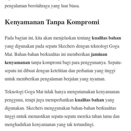
pengalaman berolahraga yang luar biasa.
Kenyamanan Tanpa Kompromi
kualitas bahan
Pada bagian ini, kita akan menjelaskan tentang
yang digunakan pada sepatu Skechers dengan teknologi Goga
jaminan
Mat. Bahan-bahan berkualitas ini memberikan
kenyamanan
tanpa kompromi bagi para penggunanya. Sepatu-
sepatu ini dibuat dengan ketelitian dan perhatian yang tinggi
untuk memberikan pengalaman berjalan yang nyaman.
Teknologi Goga Mat tidak hanya mengutamakan kenyamanan
kualitas bahan
pengguna, tetapi juga memperhatikan
yang
digunakan. Skechers menggunakan bahan-bahan berkualitas
tinggi untuk memastikan sepatu-sepatu mereka tahan lama dan
menghadirkan kenyamanan yang tak tertandingi.