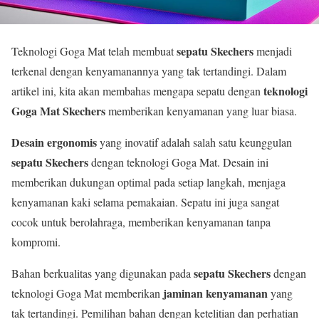
sepatu Skechers
Teknologi Goga Mat telah membuat
menjadi
terkenal dengan kenyamanannya yang tak tertandingi. Dalam
teknologi
artikel ini, kita akan membahas mengapa sepatu dengan
Goga Mat Skechers
memberikan kenyamanan yang luar biasa.
Desain ergonomis
yang inovatif adalah salah satu keunggulan
sepatu Skechers
dengan teknologi Goga Mat. Desain ini
memberikan dukungan optimal pada setiap langkah, menjaga
kenyamanan kaki selama pemakaian. Sepatu ini juga sangat
cocok untuk berolahraga, memberikan kenyamanan tanpa
kompromi.
sepatu Skechers
Bahan berkualitas yang digunakan pada
dengan
jaminan kenyamanan
teknologi Goga Mat memberikan
yang
tak tertandingi. Pemilihan bahan dengan ketelitian dan perhatian