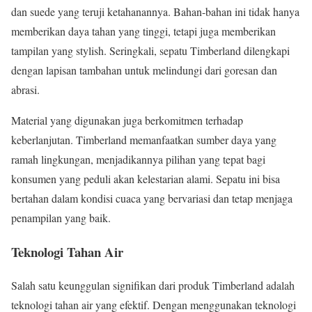
dan suede yang teruji ketahanannya. Bahan-bahan ini tidak hanya
memberikan daya tahan yang tinggi, tetapi juga memberikan
tampilan yang stylish. Seringkali, sepatu Timberland dilengkapi
dengan lapisan tambahan untuk melindungi dari goresan dan
abrasi.
Material yang digunakan juga berkomitmen terhadap
keberlanjutan. Timberland memanfaatkan sumber daya yang
ramah lingkungan, menjadikannya pilihan yang tepat bagi
konsumen yang peduli akan kelestarian alami. Sepatu ini bisa
bertahan dalam kondisi cuaca yang bervariasi dan tetap menjaga
penampilan yang baik.
Teknologi Tahan Air
Salah satu keunggulan signifikan dari produk Timberland adalah
teknologi tahan air yang efektif. Dengan menggunakan teknologi