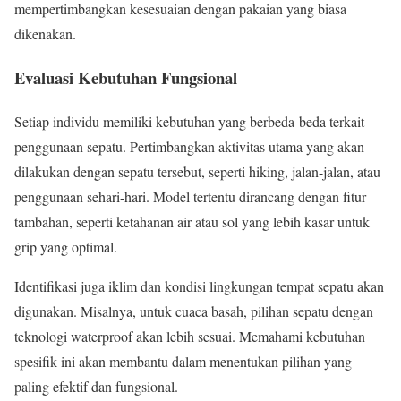
mempertimbangkan kesesuaian dengan pakaian yang biasa
dikenakan.
Evaluasi Kebutuhan Fungsional
Setiap individu memiliki kebutuhan yang berbeda-beda terkait
penggunaan sepatu. Pertimbangkan aktivitas utama yang akan
dilakukan dengan sepatu tersebut, seperti hiking, jalan-jalan, atau
penggunaan sehari-hari. Model tertentu dirancang dengan fitur
tambahan, seperti ketahanan air atau sol yang lebih kasar untuk
grip yang optimal.
Identifikasi juga iklim dan kondisi lingkungan tempat sepatu akan
digunakan. Misalnya, untuk cuaca basah, pilihan sepatu dengan
teknologi waterproof akan lebih sesuai. Memahami kebutuhan
spesifik ini akan membantu dalam menentukan pilihan yang
paling efektif dan fungsional.