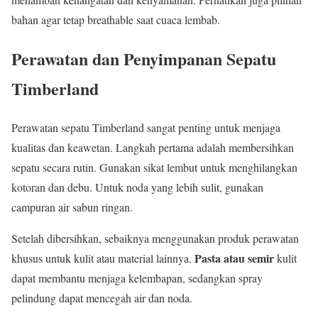
bahan agar tetap breathable saat cuaca lembab.
Perawatan dan Penyimpanan Sepatu
Timberland
Perawatan sepatu Timberland sangat penting untuk menjaga
kualitas dan keawetan. Langkah pertama adalah membersihkan
sepatu secara rutin. Gunakan sikat lembut untuk menghilangkan
kotoran dan debu. Untuk noda yang lebih sulit, gunakan
campuran air sabun ringan.
Setelah dibersihkan, sebaiknya menggunakan produk perawatan
Pasta atau semir
khusus untuk kulit atau material lainnya.
kulit
dapat membantu menjaga kelembapan, sedangkan spray
pelindung dapat mencegah air dan noda.