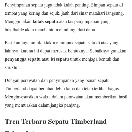
Penyimpanan sepatu juga tidak kalah penting. Simpan sepatu di
tempat yang kering dan sejuk, jauh dari sinar matahari langsung.
kotak sepatu
Menggunakan
atau tas penyimpanan yang
breathable akan membantu melindungi dari debu.
Pastikan juga untuk tidak menumpuk sepatu satu di atas yang
lainnya, karena ini dapat merusak bentuknya. Sebaiknya gunakan
penyangga sepatu
isi sepatu
atau
untuk menjaga bentuk dan
struktur.
Dengan perawatan dan penyimpanan yang benar, sepatu
Timberland dapat bertahan lebih lama dan tetap terlihat bagus.
Menginvestasikan waktu dalam perawatan akan memberikan hasil
yang memuaskan dalam jangka panjang.
Tren Terbaru Sepatu Timberland