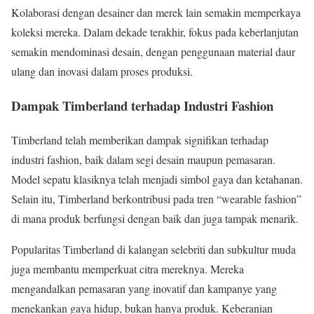
Kolaborasi dengan desainer dan merek lain semakin memperkaya
koleksi mereka. Dalam dekade terakhir, fokus pada keberlanjutan
semakin mendominasi desain, dengan penggunaan material daur
ulang dan inovasi dalam proses produksi.
Dampak Timberland terhadap Industri Fashion
Timberland telah memberikan dampak signifikan terhadap
industri fashion, baik dalam segi desain maupun pemasaran.
Model sepatu klasiknya telah menjadi simbol gaya dan ketahanan.
Selain itu, Timberland berkontribusi pada tren “wearable fashion”
di mana produk berfungsi dengan baik dan juga tampak menarik.
Popularitas Timberland di kalangan selebriti dan subkultur muda
juga membantu memperkuat citra mereknya. Mereka
mengandalkan pemasaran yang inovatif dan kampanye yang
menekankan gaya hidup, bukan hanya produk. Keberanian