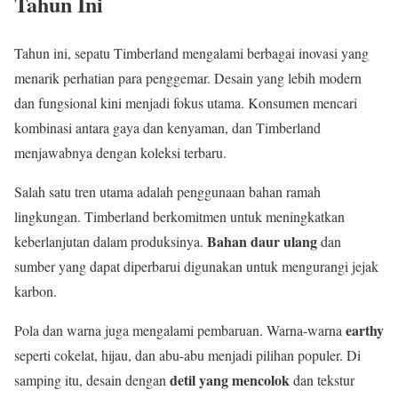
Tahun Ini
Tahun ini, sepatu Timberland mengalami berbagai inovasi yang
menarik perhatian para penggemar. Desain yang lebih modern
dan fungsional kini menjadi fokus utama. Konsumen mencari
kombinasi antara gaya dan kenyaman, dan Timberland
menjawabnya dengan koleksi terbaru.
Salah satu tren utama adalah penggunaan bahan ramah
lingkungan. Timberland berkomitmen untuk meningkatkan
Bahan daur ulang
keberlanjutan dalam produksinya.
dan
sumber yang dapat diperbarui digunakan untuk mengurangi jejak
karbon.
earthy
Pola dan warna juga mengalami pembaruan. Warna-warna
seperti cokelat, hijau, dan abu-abu menjadi pilihan populer. Di
detil yang mencolok
samping itu, desain dengan
dan tekstur