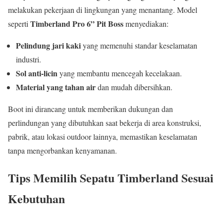
melakukan pekerjaan di lingkungan yang menantang. Model
Timberland Pro 6” Pit Boss
seperti
menyediakan:
Pelindung jari kaki
yang memenuhi standar keselamatan
industri.
Sol anti-licin
yang membantu mencegah kecelakaan.
Material yang tahan air
dan mudah dibersihkan.
Boot ini dirancang untuk memberikan dukungan dan
perlindungan yang dibutuhkan saat bekerja di area konstruksi,
pabrik, atau lokasi outdoor lainnya, memastikan keselamatan
tanpa mengorbankan kenyamanan.
Tips Memilih Sepatu Timberland Sesuai
Kebutuhan