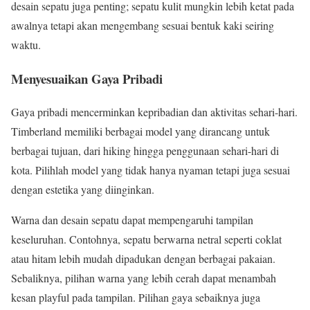
desain sepatu juga penting; sepatu kulit mungkin lebih ketat pada
awalnya tetapi akan mengembang sesuai bentuk kaki seiring
waktu.
Menyesuaikan Gaya Pribadi
Gaya pribadi mencerminkan kepribadian dan aktivitas sehari-hari.
Timberland memiliki berbagai model yang dirancang untuk
berbagai tujuan, dari hiking hingga penggunaan sehari-hari di
kota. Pilihlah model yang tidak hanya nyaman tetapi juga sesuai
dengan estetika yang diinginkan.
Warna dan desain sepatu dapat mempengaruhi tampilan
keseluruhan. Contohnya, sepatu berwarna netral seperti coklat
atau hitam lebih mudah dipadukan dengan berbagai pakaian.
Sebaliknya, pilihan warna yang lebih cerah dapat menambah
kesan playful pada tampilan. Pilihan gaya sebaiknya juga