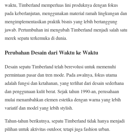
waktu, Timberland memperluas lini produknya dengan fokus
pada keberlanjutan, menggunakan material ramah lingkungan dan
mengimplementasikan praktik bisnis yang lebih bertanggung
jawab. Pertumbuhan ini mengubah Timberland menjadi salah satu
merek sepatu terkemuka di dunia.
Perubahan Desain dari Waktu ke Waktu
Desain sepatu Timberland telah berevolusi untuk memenuhi
permintaan pasar dan tren mode. Pada awalnya, fokus utama
adalah fungsi dan ketahanan, yang terlihat dari desain sederhana
dan penggunaan kulit berat. Sejak tahun 1990-an, perusahaan
mulai menambahkan elemen estetika dengan warna yang lebih
variatif dan model yang lebih stylish.
Tahun-tahun berikutnya, sepatu Timberland tidak hanya menjadi
pilihan untuk aktivitas outdoor, tetapi juga fashion urban.