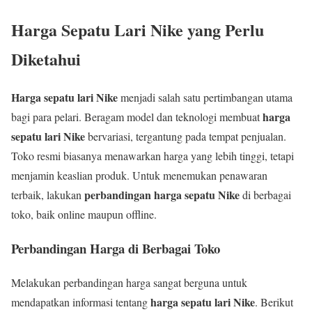
Harga Sepatu Lari Nike yang Perlu
Diketahui
Harga sepatu lari Nike
menjadi salah satu pertimbangan utama
harga
bagi para pelari. Beragam model dan teknologi membuat
sepatu lari Nike
bervariasi, tergantung pada tempat penjualan.
Toko resmi biasanya menawarkan harga yang lebih tinggi, tetapi
menjamin keaslian produk. Untuk menemukan penawaran
perbandingan harga sepatu Nike
terbaik, lakukan
di berbagai
toko, baik online maupun offline.
Perbandingan Harga di Berbagai Toko
Melakukan perbandingan harga sangat berguna untuk
harga sepatu lari Nike
mendapatkan informasi tentang
. Berikut