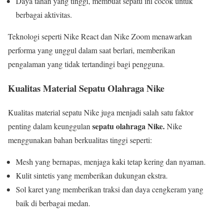
Daya tahan yang tinggi, membuat sepatu ini cocok untuk
berbagai aktivitas.
Teknologi seperti Nike React dan Nike Zoom menawarkan
performa yang unggul dalam saat berlari, memberikan
pengalaman yang tidak tertandingi bagi pengguna.
Kualitas Material Sepatu Olahraga Nike
Kualitas material sepatu Nike juga menjadi salah satu faktor
sepatu olahraga Nike.
penting dalam keunggulan
Nike
menggunakan bahan berkualitas tinggi seperti:
Mesh yang bernapas, menjaga kaki tetap kering dan nyaman.
Kulit sintetis yang memberikan dukungan ekstra.
Sol karet yang memberikan traksi dan daya cengkeram yang
baik di berbagai medan.