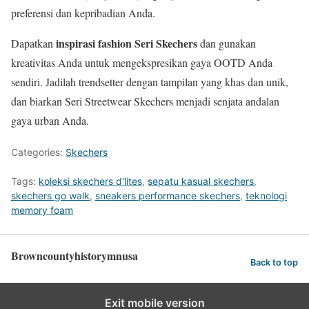
preferensi dan kepribadian Anda.
inspirasi fashion Seri Skechers
Dapatkan
dan gunakan
kreativitas Anda untuk mengekspresikan gaya OOTD Anda
sendiri. Jadilah trendsetter dengan tampilan yang khas dan unik,
dan biarkan Seri Streetwear Skechers menjadi senjata andalan
gaya urban Anda.
Categories:
Skechers
Tags:
koleksi skechers d'lites
,
sepatu kasual skechers
,
skechers go walk
,
sneakers performance skechers
,
teknologi
memory foam
Browncountyhistorymnusa
Back to top
Exit mobile version