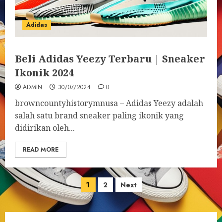
Adidas
Beli Adidas Yeezy Terbaru | Sneaker
Ikonik 2024
ADMIN
30/07/2024
0
browncountyhistorymnusa – Adidas Yeezy adalah
salah satu brand sneaker paling ikonik yang
didirikan oleh...
READ MORE
Posts
1
2
Next
pagination