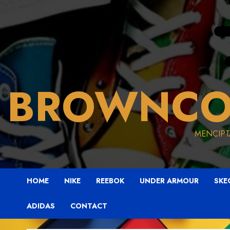
BROWNCO
MENCIPT
HOME
NIKE
REEBOK
UNDER ARMOUR
SKE
ADIDAS
CONTACT