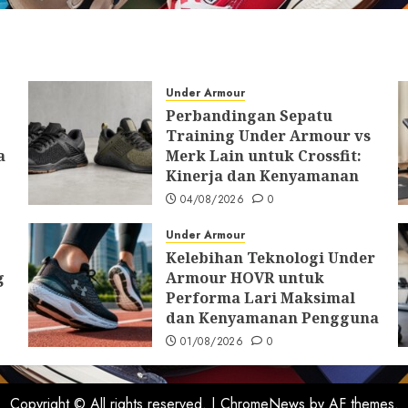
Under Armour
Perbandingan Sepatu
Training Under Armour vs
a
Merk Lain untuk Crossfit:
Kinerja dan Kenyamanan
04/08/2026
0
Under Armour
Kelebihan Teknologi Under
g
Armour HOVR untuk
Performa Lari Maksimal
dan Kenyamanan Pengguna
01/08/2026
0
Copyright © All rights reserved.
|
ChromeNews
by AF themes.