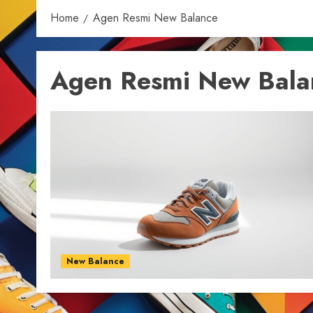
Home
Agen Resmi New Balance
Agen Resmi New Bala
New Balance