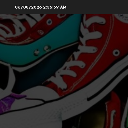
Skip
06/08/2026
2:37:00 AM
to
content