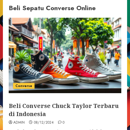
Beli Sepatu Converse Online
Converse
Beli Converse Chuck Taylor Terbaru
di Indonesia
ADMIN
08/12/2024
0