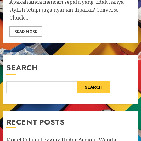
Apakah Anda mencari sepatu yang tidak hanya
stylish tetapi juga nyaman dipakai? Converse
Chuck...
READ MORE
SEARCH
SEARCH
RECENT POSTS
Model Celana Legging Under Armour Wanita