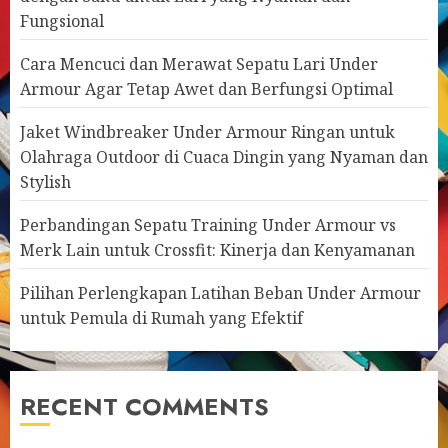
Fungsional
Cara Mencuci dan Merawat Sepatu Lari Under
Armour Agar Tetap Awet dan Berfungsi Optimal
Jaket Windbreaker Under Armour Ringan untuk
Olahraga Outdoor di Cuaca Dingin yang Nyaman dan
Stylish
Perbandingan Sepatu Training Under Armour vs
Merk Lain untuk Crossfit: Kinerja dan Kenyamanan
Pilihan Perlengkapan Latihan Beban Under Armour
untuk Pemula di Rumah yang Efektif
RECENT COMMENTS