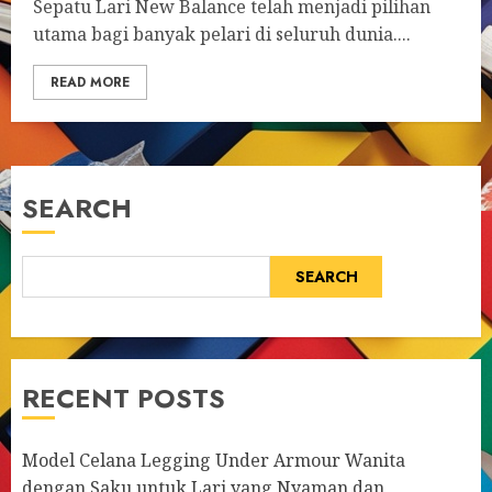
Sepatu Lari New Balance telah menjadi pilihan
utama bagi banyak pelari di seluruh dunia....
READ MORE
SEARCH
SEARCH
RECENT POSTS
Model Celana Legging Under Armour Wanita
dengan Saku untuk Lari yang Nyaman dan