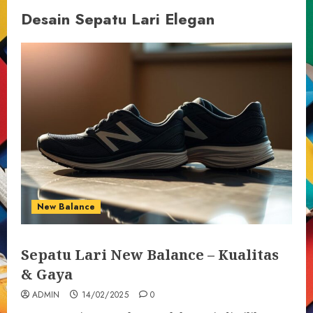
Desain Sepatu Lari Elegan
New Balance
Sepatu Lari New Balance – Kualitas
& Gaya
ADMIN
14/02/2025
0