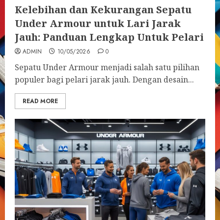
Kelebihan dan Kekurangan Sepatu
Under Armour untuk Lari Jarak
Jauh: Panduan Lengkap Untuk Pelari
ADMIN
10/05/2026
0
Sepatu Under Armour menjadi salah satu pilihan
populer bagi pelari jarak jauh. Dengan desain...
READ MORE