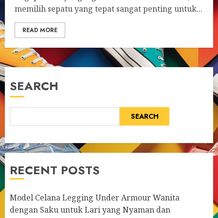
memilih sepatu yang tepat sangat penting untuk...
READ MORE
SEARCH
SEARCH
RECENT POSTS
Model Celana Legging Under Armour Wanita
dengan Saku untuk Lari yang Nyaman dan