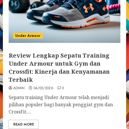
Under Armour
Review Lengkap Sepatu Training
Under Armour untuk Gym dan
Crossfit: Kinerja dan Kenyamanan
Terbaik
ADMIN
04/05/2026
0
Sepatu training Under Armour telah menjadi
pilihan populer bagi banyak penggiat gym dan
CrossFit....
READ MORE