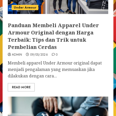
Under Armour
Panduan Membeli Apparel Under
Armour Original dengan Harga
Terbaik: Tips dan Trik untuk
Pembelian Cerdas
ADMIN
09/05/2026
0
Membeli apparel Under Armour original dapat
menjadi pengalaman yang memuaskan jika
dilakukan dengan cara...
READ MORE