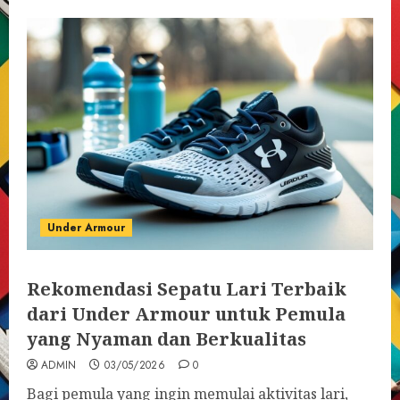
Under Armour
Rekomendasi Sepatu Lari Terbaik
dari Under Armour untuk Pemula
yang Nyaman dan Berkualitas
ADMIN
03/05/2026
0
Bagi pemula yang ingin memulai aktivitas lari,