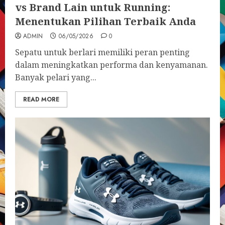
vs Brand Lain untuk Running:
Menentukan Pilihan Terbaik Anda
ADMIN
06/05/2026
0
Sepatu untuk berlari memiliki peran penting
dalam meningkatkan performa dan kenyamanan.
Banyak pelari yang...
READ MORE