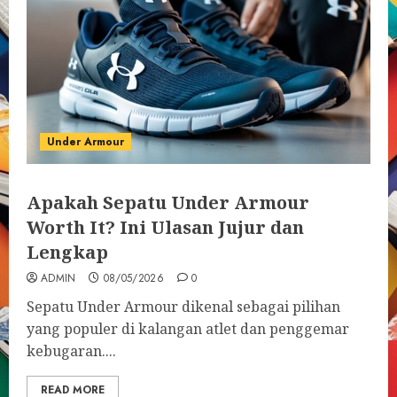
Under Armour
Apakah Sepatu Under Armour
Worth It? Ini Ulasan Jujur dan
Lengkap
ADMIN
08/05/2026
0
Sepatu Under Armour dikenal sebagai pilihan
yang populer di kalangan atlet dan penggemar
kebugaran....
READ MORE