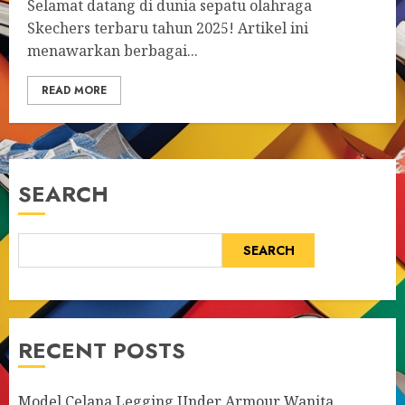
Selamat datang di dunia sepatu olahraga
Skechers terbaru tahun 2025! Artikel ini
menawarkan berbagai...
READ MORE
SEARCH
SEARCH
RECENT POSTS
Model Celana Legging Under Armour Wanita