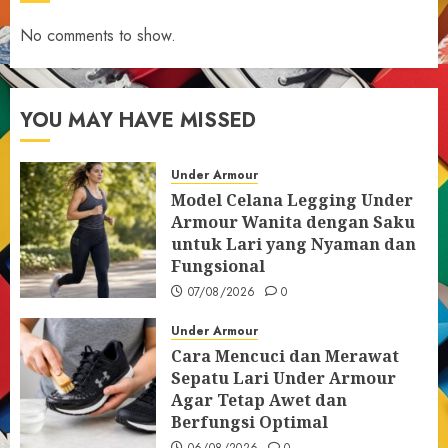
No comments to show.
YOU MAY HAVE MISSED
Under Armour
Model Celana Legging Under
Armour Wanita dengan Saku
untuk Lari yang Nyaman dan
Fungsional
07/08/2026
0
Under Armour
Cara Mencuci dan Merawat
Sepatu Lari Under Armour
Agar Tetap Awet dan
Berfungsi Optimal