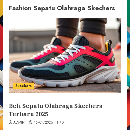
Fashion Sepatu Olahraga Skechers
Skechers
Beli Sepatu Olahraga Skechers
Terbaru 2025
ADMIN
15/01/2025
0