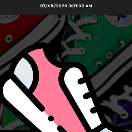
Skip
07/08/2026
3:01:11 AM
to
content