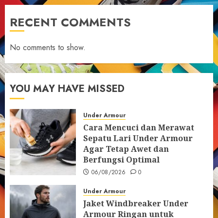
RECENT COMMENTS
No comments to show.
YOU MAY HAVE MISSED
Under Armour
Cara Mencuci dan Merawat
Sepatu Lari Under Armour
Agar Tetap Awet dan
Berfungsi Optimal
06/08/2026
0
Under Armour
Jaket Windbreaker Under
Armour Ringan untuk