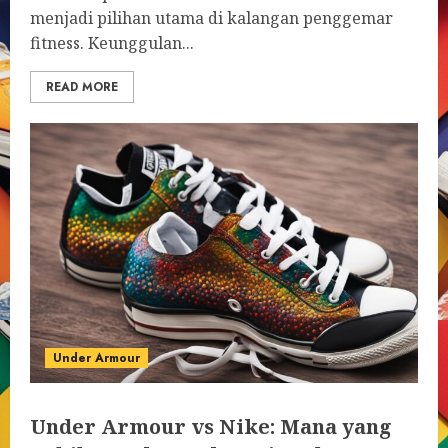
menjadi pilihan utama di kalangan penggemar
fitness. Keunggulan...
READ MORE
Under Armour
Under Armour vs Nike: Mana yang