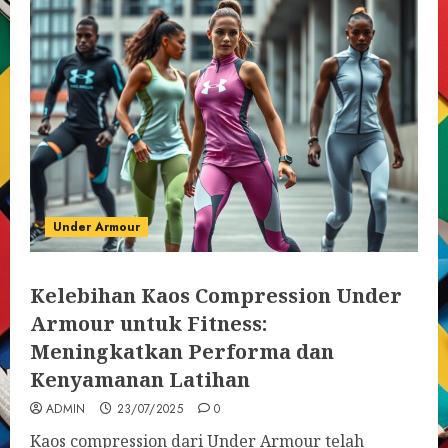
Under Armour
Kelebihan Kaos Compression Under
Armour untuk Fitness:
Meningkatkan Performa dan
Kenyamanan Latihan
ADMIN
23/07/2025
0
Kaos compression dari Under Armour telah