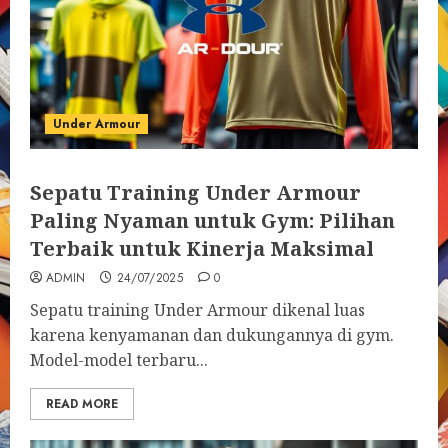
Under Armour
Sepatu Training Under Armour
Paling Nyaman untuk Gym: Pilihan
Terbaik untuk Kinerja Maksimal
ADMIN
24/07/2025
0
Sepatu training Under Armour dikenal luas
karena kenyamanan dan dukungannya di gym.
Model-model terbaru...
READ MORE