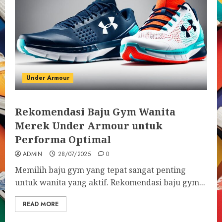
Under Armour
Rekomendasi Baju Gym Wanita
Merek Under Armour untuk
Performa Optimal
ADMIN
28/07/2025
0
Memilih baju gym yang tepat sangat penting
untuk wanita yang aktif. Rekomendasi baju gym...
READ MORE