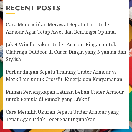
RECENT POSTS
Cara Mencuci dan Merawat Sepatu Lari Under
Armour Agar Tetap Awet dan Berfungsi Optimal
Jaket Windbreaker Under Armour Ringan untuk
Olahraga Outdoor di Cuaca Dingin yang Nyaman dan
Stylish
Perbandingan Sepatu Training Under Armour vs
Merk Lain untuk Crossfit: Kinerja dan Kenyamanan
Pilihan Perlengkapan Latihan Beban Under Armour
untuk Pemula di Rumah yang Efektif
Cara Memilih Ukuran Sepatu Under Armour yang
Tepat Agar Tidak Lecet Saat Digunakan