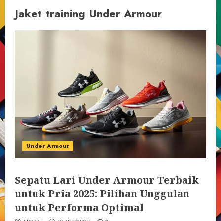
Jaket training Under Armour
Under Armour
Sepatu Lari Under Armour Terbaik
untuk Pria 2025: Pilihan Unggulan
untuk Performa Optimal