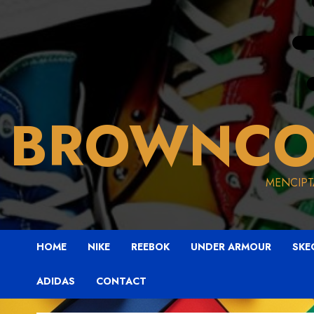
BROWNCO
MENCIPT
HOME
NIKE
REEBOK
UNDER ARMOUR
SKE
ADIDAS
CONTACT