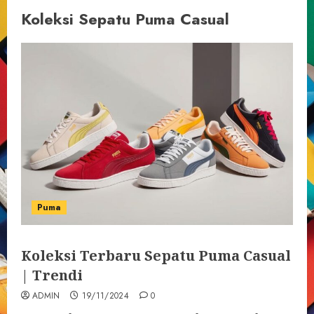
Koleksi Sepatu Puma Casual
Puma
Koleksi Terbaru Sepatu Puma Casual
| Trendi
ADMIN
19/11/2024
0