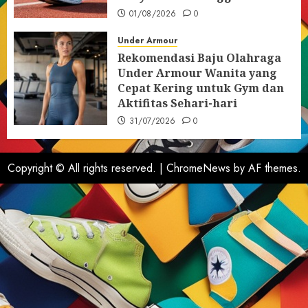
01/08/2026
0
Under Armour
Rekomendasi Baju Olahraga
Under Armour Wanita yang
Cepat Kering untuk Gym dan
Aktifitas Sehari-hari
31/07/2026
0
Copyright © All rights reserved.
|
ChromeNews
by AF themes.