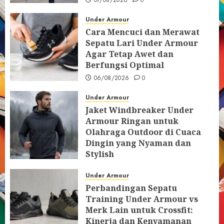
07/08/2026
0
Under Armour
Cara Mencuci dan Merawat
Sepatu Lari Under Armour
Agar Tetap Awet dan
Berfungsi Optimal
06/08/2026
0
Under Armour
Jaket Windbreaker Under
Armour Ringan untuk
Olahraga Outdoor di Cuaca
Dingin yang Nyaman dan
Stylish
05/08/2026
0
Under Armour
Perbandingan Sepatu
Training Under Armour vs
Merk Lain untuk Crossfit:
Kinerja dan Kenyamanan