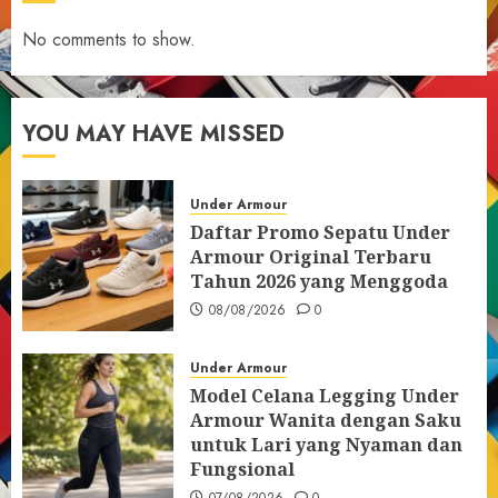
No comments to show.
YOU MAY HAVE MISSED
Under Armour
Daftar Promo Sepatu Under
Armour Original Terbaru
Tahun 2026 yang Menggoda
08/08/2026
0
Under Armour
Model Celana Legging Under
Armour Wanita dengan Saku
untuk Lari yang Nyaman dan
Fungsional