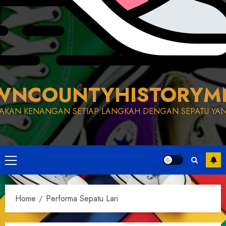
WNCOUNTYHISTORYM
AKAN KENANGAN SETIAP LANGKAH DENGAN SEPATU YAN
Primary
Menu
Home
Performa Sepatu Lari