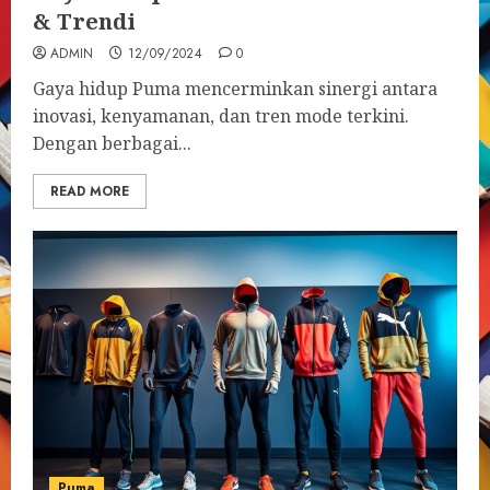
& Trendi
ADMIN
12/09/2024
0
Gaya hidup Puma mencerminkan sinergi antara
inovasi, kenyamanan, dan tren mode terkini.
Dengan berbagai...
READ MORE
Puma