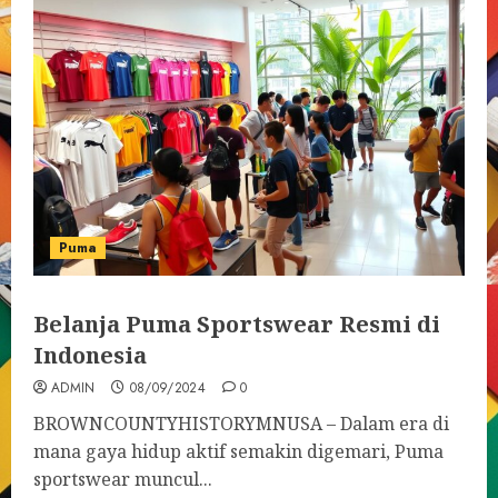
Puma
Belanja Puma Sportswear Resmi di
Indonesia
ADMIN
08/09/2024
0
BROWNCOUNTYHISTORYMNUSA – Dalam era di
mana gaya hidup aktif semakin digemari, Puma
sportswear muncul...