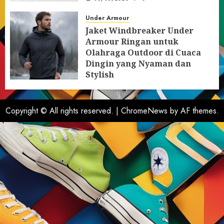
Under Armour
Jaket Windbreaker Under
Armour Ringan untuk
Olahraga Outdoor di Cuaca
Dingin yang Nyaman dan
Stylish
05/08/2026
0
Copyright © All rights reserved.
|
ChromeNews
by AF themes.