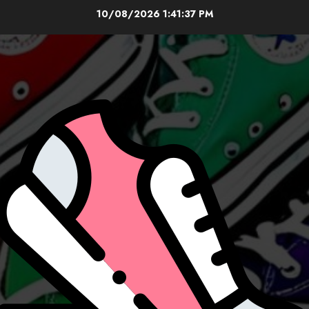
Skip
10/08/2026
1:41:38 PM
to
content