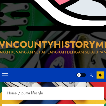
WNCOUNTYHISTORYM
AKAN KENANGAN SETIAP LANGKAH DENGAN SEPATU YAN
Primary
Menu
Home
puma lifestyle