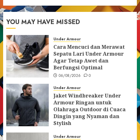
YOU MAY HAVE MISSED
Under Armour
Cara Mencuci dan Merawat
Sepatu Lari Under Armour
Agar Tetap Awet dan
Berfungsi Optimal
06/08/2026
0
Under Armour
Jaket Windbreaker Under
Armour Ringan untuk
Olahraga Outdoor di Cuaca
Dingin yang Nyaman dan
Stylish
05/08/2026
0
Under Armour