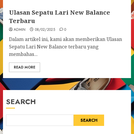
Ulasan Sepatu Lari New Balance
Terbaru
ADMIN
08/02/2025
0
Dalam artikel ini, kami akan memberikan Ulasan
Sepatu Lari New Balance terbaru yang
membahas...
READ MORE
SEARCH
SEARCH