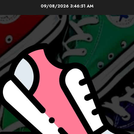
Skip
09/08/2026
3:46:52 AM
to
content