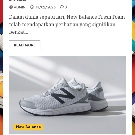
ADMIN
13/02/2025
0
Dalam dunia sepatu lari, New Balance Fresh Foam
telah mendapatkan perhatian yang signifikan
berkat...
READ MORE
New Balance