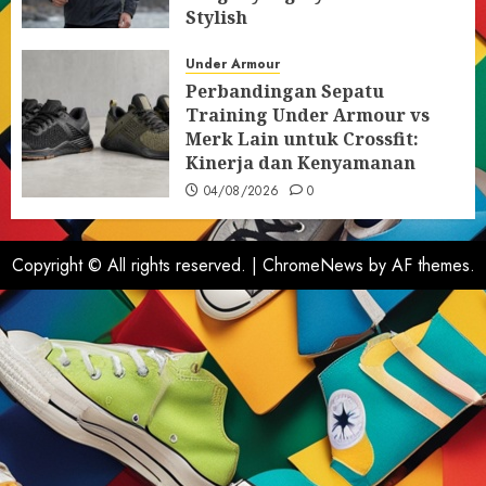
Stylish
05/08/2026
0
Under Armour
Perbandingan Sepatu
Training Under Armour vs
Merk Lain untuk Crossfit:
Kinerja dan Kenyamanan
04/08/2026
0
Copyright © All rights reserved.
|
ChromeNews
by AF themes.