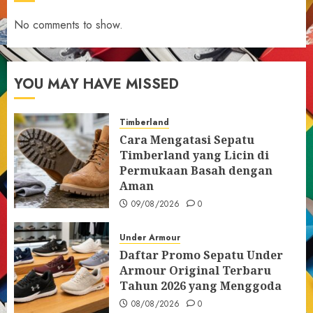
No comments to show.
YOU MAY HAVE MISSED
Timberland
Cara Mengatasi Sepatu
Timberland yang Licin di
Permukaan Basah dengan
Aman
09/08/2026
0
Under Armour
Daftar Promo Sepatu Under
Armour Original Terbaru
Tahun 2026 yang Menggoda
08/08/2026
0