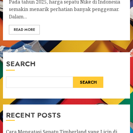
Pada tahun 2025, harga sepatu Nike di Indonesia
semakin menarik perhatian banyak penggemar.
Dalam...
READ MORE
SEARCH
SEARCH
RECENT POSTS
Cara Mengatasi Sepatu Timberland yang Licin di