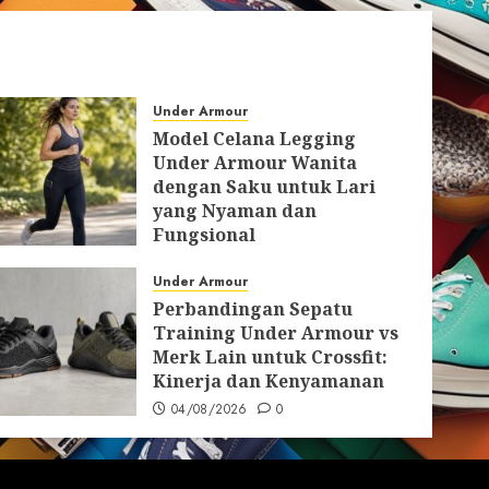
Under Armour
Model Celana Legging
Under Armour Wanita
dengan Saku untuk Lari
yang Nyaman dan
Fungsional
07/08/2026
0
Under Armour
Perbandingan Sepatu
Training Under Armour vs
Merk Lain untuk Crossfit:
Kinerja dan Kenyamanan
04/08/2026
0