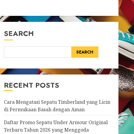
SEARCH
SEARCH
RECENT POSTS
Cara Mengatasi Sepatu Timberland yang Licin
di Permukaan Basah dengan Aman
Daftar Promo Sepatu Under Armour Original
Terbaru Tahun 2026 yang Menggoda