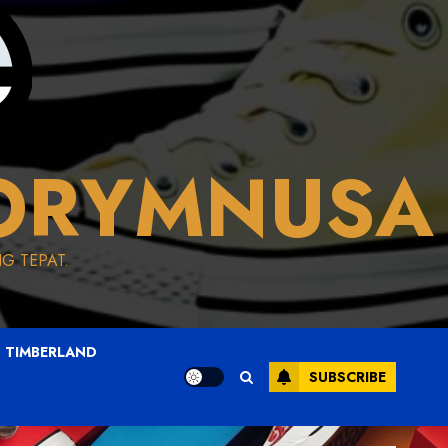
ORYMNUSA
G TEPAT.
TIMBERLAND
SUBSCRIBE