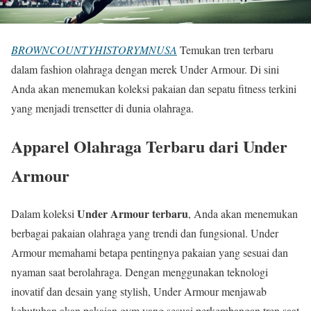
BROWNCOUNTYHISTORYMNUSA
Temukan tren terbaru
dalam fashion olahraga dengan merek Under Armour. Di sini
Anda akan menemukan koleksi pakaian dan sepatu fitness terkini
yang menjadi trensetter di dunia olahraga.
Apparel Olahraga Terbaru dari Under
Armour
Under Armour terbaru
Dalam koleksi
, Anda akan menemukan
berbagai pakaian olahraga yang trendi dan fungsional. Under
Armour memahami betapa pentingnya pakaian yang sesuai dan
nyaman saat berolahraga. Dengan menggunakan teknologi
inovatif dan desain yang stylish, Under Armour menjawab
kebutuhan akan pakaian gym yang sesuai perkembangan tren saat