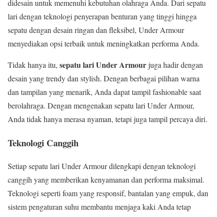
didesain untuk memenuhi kebutuhan olahraga Anda. Dari sepatu
lari dengan teknologi penyerapan benturan yang tinggi hingga
sepatu dengan desain ringan dan fleksibel, Under Armour
menyediakan opsi terbaik untuk meningkatkan performa Anda.
sepatu lari Under Armour
Tidak hanya itu,
juga hadir dengan
desain yang trendy dan stylish. Dengan berbagai pilihan warna
dan tampilan yang menarik, Anda dapat tampil fashionable saat
berolahraga. Dengan mengenakan sepatu lari Under Armour,
Anda tidak hanya merasa nyaman, tetapi juga tampil percaya diri.
Teknologi Canggih
Setiap sepatu lari Under Armour dilengkapi dengan teknologi
canggih yang memberikan kenyamanan dan performa maksimal.
Teknologi seperti foam yang responsif, bantalan yang empuk, dan
sistem pengaturan suhu membantu menjaga kaki Anda tetap