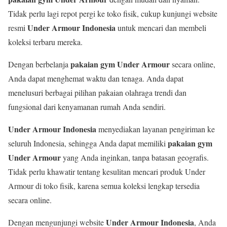
Tidak perlu lagi repot pergi ke toko fisik, cukup kunjungi website
Under Armour Indonesia
resmi
untuk mencari dan membeli
koleksi terbaru mereka.
pakaian gym Under Armour
Dengan berbelanja
secara online,
Anda dapat menghemat waktu dan tenaga. Anda dapat
menelusuri berbagai pilihan pakaian olahraga trendi dan
fungsional dari kenyamanan rumah Anda sendiri.
Under Armour Indonesia
menyediakan layanan pengiriman ke
pakaian gym
seluruh Indonesia, sehingga Anda dapat memiliki
Under Armour
yang Anda inginkan, tanpa batasan geografis.
Tidak perlu khawatir tentang kesulitan mencari produk Under
Armour di toko fisik, karena semua koleksi lengkap tersedia
secara online.
Under Armour Indonesia
Dengan mengunjungi website
, Anda