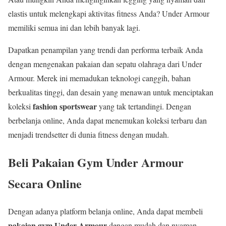
elastis untuk melengkapi aktivitas fitness Anda? Under Armour
memiliki semua ini dan lebih banyak lagi.
Dapatkan penampilan yang trendi dan performa terbaik Anda
dengan mengenakan pakaian dan sepatu olahraga dari Under
Armour. Merek ini memadukan teknologi canggih, bahan
berkualitas tinggi, dan desain yang menawan untuk menciptakan
fashion sportswear
koleksi
yang tak tertandingi. Dengan
berbelanja online, Anda dapat menemukan koleksi terbaru dan
menjadi trendsetter di dunia fitness dengan mudah.
Beli Pakaian Gym Under Armour
Secara Online
Dengan adanya platform belanja online, Anda dapat membeli
pakaian gym Under Armour
dengan mudah dan nyaman.