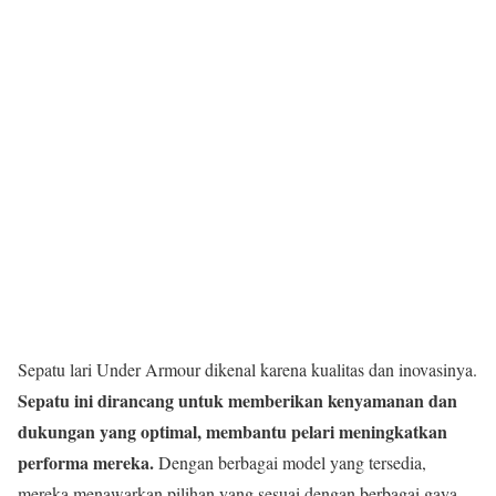
Sepatu lari Under Armour dikenal karena kualitas dan inovasinya.
Sepatu ini dirancang untuk memberikan kenyamanan dan
dukungan yang optimal, membantu pelari meningkatkan
performa mereka.
Dengan berbagai model yang tersedia,
mereka menawarkan pilihan yang sesuai dengan berbagai gaya