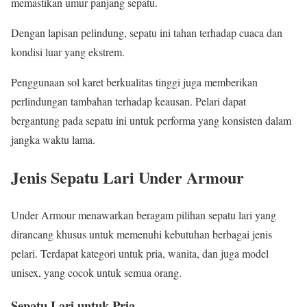
memastikan umur panjang sepatu.
Dengan lapisan pelindung, sepatu ini tahan terhadap cuaca dan
kondisi luar yang ekstrem.
Penggunaan sol karet berkualitas tinggi juga memberikan
perlindungan tambahan terhadap keausan. Pelari dapat
bergantung pada sepatu ini untuk performa yang konsisten dalam
jangka waktu lama.
Jenis Sepatu Lari Under Armour
Under Armour menawarkan beragam pilihan sepatu lari yang
dirancang khusus untuk memenuhi kebutuhan berbagai jenis
pelari. Terdapat kategori untuk pria, wanita, dan juga model
unisex, yang cocok untuk semua orang.
Sepatu Lari untuk Pria