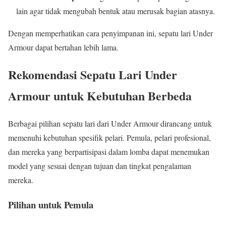
lain agar tidak mengubah bentuk atau merusak bagian atasnya.
Dengan memperhatikan cara penyimpanan ini, sepatu lari Under
Armour dapat bertahan lebih lama.
Rekomendasi Sepatu Lari Under
Armour untuk Kebutuhan Berbeda
Berbagai pilihan sepatu lari dari Under Armour dirancang untuk
memenuhi kebutuhan spesifik pelari. Pemula, pelari profesional,
dan mereka yang berpartisipasi dalam lomba dapat menemukan
model yang sesuai dengan tujuan dan tingkat pengalaman
mereka.
Pilihan untuk Pemula