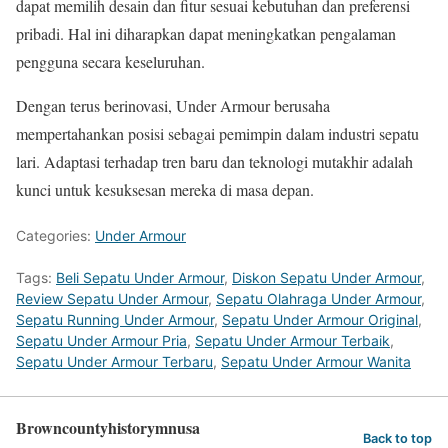
dapat memilih desain dan fitur sesuai kebutuhan dan preferensi
pribadi. Hal ini diharapkan dapat meningkatkan pengalaman
pengguna secara keseluruhan.
Dengan terus berinovasi, Under Armour berusaha
mempertahankan posisi sebagai pemimpin dalam industri sepatu
lari. Adaptasi terhadap tren baru dan teknologi mutakhir adalah
kunci untuk kesuksesan mereka di masa depan.
Categories:
Under Armour
Tags:
Beli Sepatu Under Armour
,
Diskon Sepatu Under Armour
,
Review Sepatu Under Armour
,
Sepatu Olahraga Under Armour
,
Sepatu Running Under Armour
,
Sepatu Under Armour Original
,
Sepatu Under Armour Pria
,
Sepatu Under Armour Terbaik
,
Sepatu Under Armour Terbaru
,
Sepatu Under Armour Wanita
Browncountyhistorymnusa
Back to top