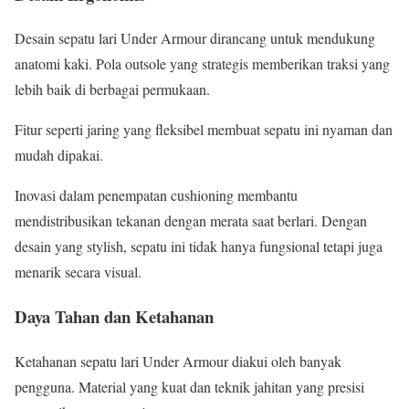
Desain sepatu lari Under Armour dirancang untuk mendukung
anatomi kaki. Pola outsole yang strategis memberikan traksi yang
lebih baik di berbagai permukaan.
Fitur seperti jaring yang fleksibel membuat sepatu ini nyaman dan
mudah dipakai.
Inovasi dalam penempatan cushioning membantu
mendistribusikan tekanan dengan merata saat berlari. Dengan
desain yang stylish, sepatu ini tidak hanya fungsional tetapi juga
menarik secara visual.
Daya Tahan dan Ketahanan
Ketahanan sepatu lari Under Armour diakui oleh banyak
pengguna. Material yang kuat dan teknik jahitan yang presisi