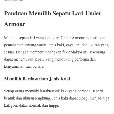
Panduan Memilih Sepatu Lari Under
Armour
Memilih sepatu lari yang tepat dari Under Armour memerlukan
pemahaman tentang variasi jenis kaki, gaya lari, dan ukuran yang
sesuai. Dengan mempertimbangkan faktor-faktor ini, seseorang
dapat menemukan sepatu yang mendukung performa dan
kenyamanan saat berlari.
Memilih Berdasarkan Jenis Kaki
Setiap orang memiliki karakteristik kaki yang berbeda, seperti
bentuk dan ukuran lengkung. Jenis kaki dapat dibagi menjadi tiga
kategori: datar, normal, dan tinggi.