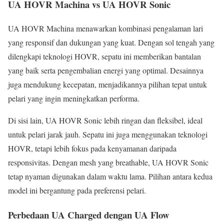
UA HOVR Machina vs UA HOVR Sonic
UA HOVR Machina menawarkan kombinasi pengalaman lari
yang responsif dan dukungan yang kuat. Dengan sol tengah yang
dilengkapi teknologi HOVR, sepatu ini memberikan bantalan
yang baik serta pengembalian energi yang optimal. Desainnya
juga mendukung kecepatan, menjadikannya pilihan tepat untuk
pelari yang ingin meningkatkan performa.
Di sisi lain, UA HOVR Sonic lebih ringan dan fleksibel, ideal
untuk pelari jarak jauh. Sepatu ini juga menggunakan teknologi
HOVR, tetapi lebih fokus pada kenyamanan daripada
responsivitas. Dengan mesh yang breathable, UA HOVR Sonic
tetap nyaman digunakan dalam waktu lama. Pilihan antara kedua
model ini bergantung pada preferensi pelari.
Perbedaan UA Charged dengan UA Flow