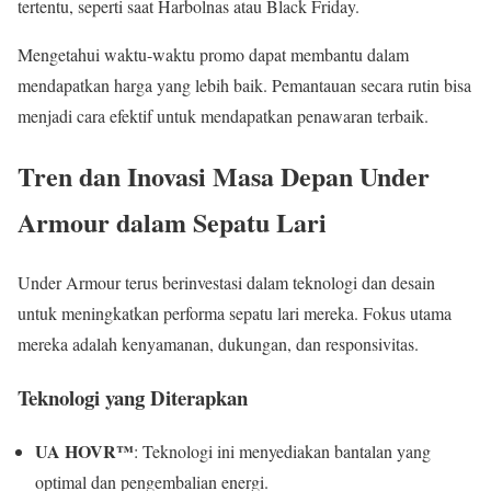
tertentu, seperti saat Harbolnas atau Black Friday.
Mengetahui waktu-waktu promo dapat membantu dalam
mendapatkan harga yang lebih baik. Pemantauan secara rutin bisa
menjadi cara efektif untuk mendapatkan penawaran terbaik.
Tren dan Inovasi Masa Depan Under
Armour dalam Sepatu Lari
Under Armour terus berinvestasi dalam teknologi dan desain
untuk meningkatkan performa sepatu lari mereka. Fokus utama
mereka adalah kenyamanan, dukungan, dan responsivitas.
Teknologi yang Diterapkan
UA HOVR™
: Teknologi ini menyediakan bantalan yang
optimal dan pengembalian energi.