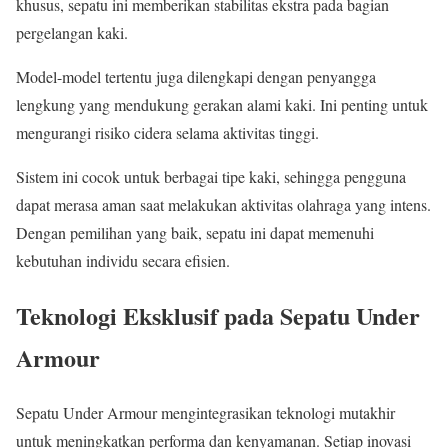
khusus, sepatu ini memberikan stabilitas ekstra pada bagian
pergelangan kaki.
Model-model tertentu juga dilengkapi dengan penyangga
lengkung yang mendukung gerakan alami kaki. Ini penting untuk
mengurangi risiko cidera selama aktivitas tinggi.
Sistem ini cocok untuk berbagai tipe kaki, sehingga pengguna
dapat merasa aman saat melakukan aktivitas olahraga yang intens.
Dengan pemilihan yang baik, sepatu ini dapat memenuhi
kebutuhan individu secara efisien.
Teknologi Eksklusif pada Sepatu Under
Armour
Sepatu Under Armour mengintegrasikan teknologi mutakhir
untuk meningkatkan performa dan kenyamanan. Setiap inovasi