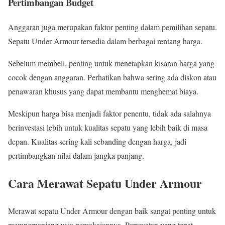
Pertimbangan Budget
Anggaran juga merupakan faktor penting dalam pemilihan sepatu.
Sepatu Under Armour tersedia dalam berbagai rentang harga.
Sebelum membeli, penting untuk menetapkan kisaran harga yang
cocok dengan anggaran. Perhatikan bahwa sering ada diskon atau
penawaran khusus yang dapat membantu menghemat biaya.
Meskipun harga bisa menjadi faktor penentu, tidak ada salahnya
berinvestasi lebih untuk kualitas sepatu yang lebih baik di masa
depan. Kualitas sering kali sebanding dengan harga, jadi
pertimbangkan nilai dalam jangka panjang.
Cara Merawat Sepatu Under Armour
Merawat sepatu Under Armour dengan baik sangat penting untuk
memperpanjang usia pemakaiannya. Perawatan yang tepat