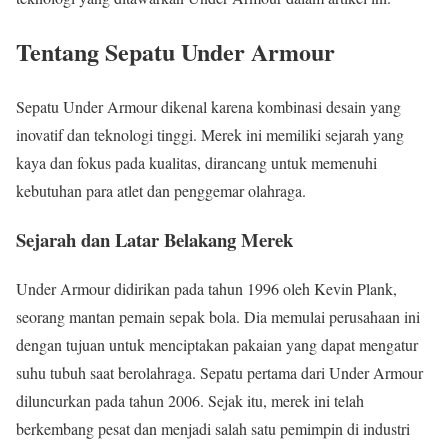
Tentang Sepatu Under Armour
Sepatu Under Armour dikenal karena kombinasi desain yang
inovatif dan teknologi tinggi. Merek ini memiliki sejarah yang
kaya dan fokus pada kualitas, dirancang untuk memenuhi
kebutuhan para atlet dan penggemar olahraga.
Sejarah dan Latar Belakang Merek
Under Armour didirikan pada tahun 1996 oleh Kevin Plank,
seorang mantan pemain sepak bola. Dia memulai perusahaan ini
dengan tujuan untuk menciptakan pakaian yang dapat mengatur
suhu tubuh saat berolahraga. Sepatu pertama dari Under Armour
diluncurkan pada tahun 2006. Sejak itu, merek ini telah
berkembang pesat dan menjadi salah satu pemimpin di industri