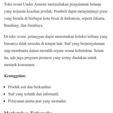
Toko resmi Under Armour menyediakan pengalaman belanja
yang terjamin keaslian produk. Pembeli dapat mengunjungi gerai
yang berada di berbagai kota besar di Indonesia, seperti Jakarta,
Bandung, dan Surabaya.
Di toko resmi, pelanggan dapat menemukan koleksi terbaru yang
biasanya tidak tersedia di tempat lain. Staf yang berpengalaman
siap membantu dalam memilih sepatu sesuai kebutuhan. Selain
itu, ada juga program promosi yang sering diadakan untuk
menarik konsumen.
Keunggulan:
Produk asli dan berkualitas.
Staf yang terlatih dan informatif.
Pelayanan purna jual yang memadai.
Marketplace Terkemuka