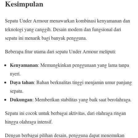
Kesimpulan
Sepatu Under Armour menawarkan kombinasi kenyamanan dan
teknologi yang canggih. Desain modern dan fungsional dari
sepatu ini menarik bagi banyak pengguna.
Beberapa fitur utama dari sepatu Under Armour meliputi:
Kenyamanan
: Memungkinkan penggunaan yang lama tanpa
nyeri.
Daya tahan
: Bahan berkualitas tinggi menjamin umur panjang
sepatu.
Dukungan
: Memberikan stabilitas yang baik saat berolahraga.
Sepatu ini cocok untuk berbagai aktivitas, dari olahraga ringan
hingga olahraga intensif.
Dengan berbagai pilihan desain, pengguna dapat menemukan