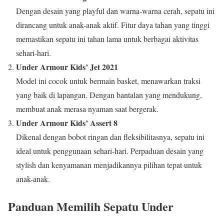
Dengan desain yang playful dan warna-warna cerah, sepatu ini
dirancang untuk anak-anak aktif. Fitur daya tahan yang tinggi
memastikan sepatu ini tahan lama untuk berbagai aktivitas
sehari-hari.
Under Armour Kids’ Jet 2021
Model ini cocok untuk bermain basket, menawarkan traksi
yang baik di lapangan. Dengan bantalan yang mendukung,
membuat anak merasa nyaman saat bergerak.
Under Armour Kids’ Assert 8
Dikenal dengan bobot ringan dan fleksibilitasnya, sepatu ini
ideal untuk penggunaan sehari-hari. Perpaduan desain yang
stylish dan kenyamanan menjadikannya pilihan tepat untuk
anak-anak.
Panduan Memilih Sepatu Under