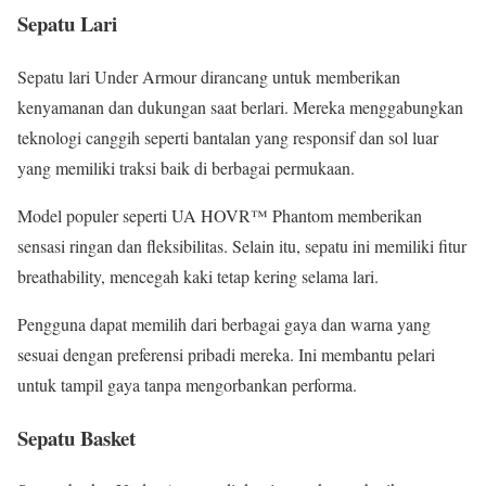
Sepatu Lari
Sepatu lari Under Armour dirancang untuk memberikan
kenyamanan dan dukungan saat berlari. Mereka menggabungkan
teknologi canggih seperti bantalan yang responsif dan sol luar
yang memiliki traksi baik di berbagai permukaan.
Model populer seperti UA HOVR™ Phantom memberikan
sensasi ringan dan fleksibilitas. Selain itu, sepatu ini memiliki fitur
breathability, mencegah kaki tetap kering selama lari.
Pengguna dapat memilih dari berbagai gaya dan warna yang
sesuai dengan preferensi pribadi mereka. Ini membantu pelari
untuk tampil gaya tanpa mengorbankan performa.
Sepatu Basket