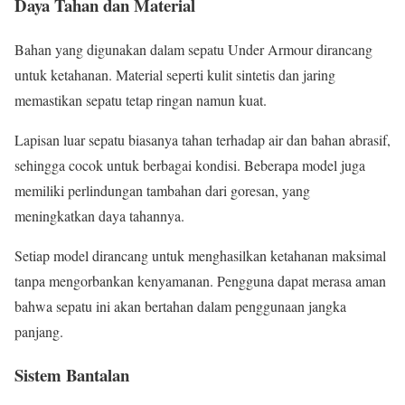
Daya Tahan dan Material
Bahan yang digunakan dalam sepatu Under Armour dirancang
untuk ketahanan. Material seperti kulit sintetis dan jaring
memastikan sepatu tetap ringan namun kuat.
Lapisan luar sepatu biasanya tahan terhadap air dan bahan abrasif,
sehingga cocok untuk berbagai kondisi. Beberapa model juga
memiliki perlindungan tambahan dari goresan, yang
meningkatkan daya tahannya.
Setiap model dirancang untuk menghasilkan ketahanan maksimal
tanpa mengorbankan kenyamanan. Pengguna dapat merasa aman
bahwa sepatu ini akan bertahan dalam penggunaan jangka
panjang.
Sistem Bantalan