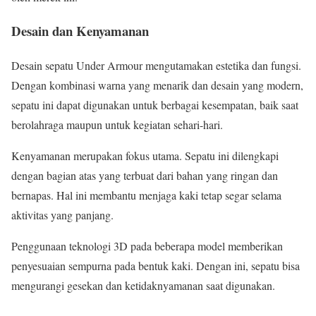
Desain dan Kenyamanan
Desain sepatu Under Armour mengutamakan estetika dan fungsi.
Dengan kombinasi warna yang menarik dan desain yang modern,
sepatu ini dapat digunakan untuk berbagai kesempatan, baik saat
berolahraga maupun untuk kegiatan sehari-hari.
Kenyamanan merupakan fokus utama. Sepatu ini dilengkapi
dengan bagian atas yang terbuat dari bahan yang ringan dan
bernapas. Hal ini membantu menjaga kaki tetap segar selama
aktivitas yang panjang.
Penggunaan teknologi 3D pada beberapa model memberikan
penyesuaian sempurna pada bentuk kaki. Dengan ini, sepatu bisa
mengurangi gesekan dan ketidaknyamanan saat digunakan.