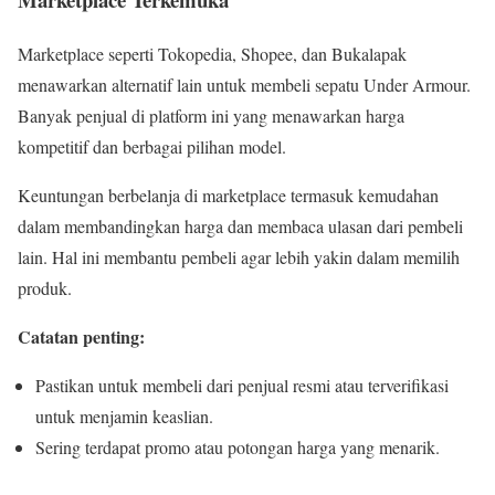
Marketplace seperti Tokopedia, Shopee, dan Bukalapak
menawarkan alternatif lain untuk membeli sepatu Under Armour.
Banyak penjual di platform ini yang menawarkan harga
kompetitif dan berbagai pilihan model.
Keuntungan berbelanja di marketplace termasuk kemudahan
dalam membandingkan harga dan membaca ulasan dari pembeli
lain. Hal ini membantu pembeli agar lebih yakin dalam memilih
produk.
Catatan penting:
Pastikan untuk membeli dari penjual resmi atau terverifikasi
untuk menjamin keaslian.
Sering terdapat promo atau potongan harga yang menarik.