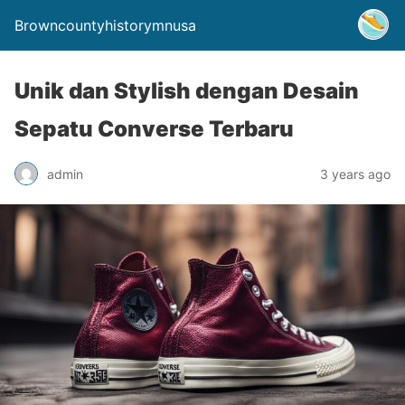
Browncountyhistorymnusa
Unik dan Stylish dengan Desain
Sepatu Converse Terbaru
admin
3 years ago