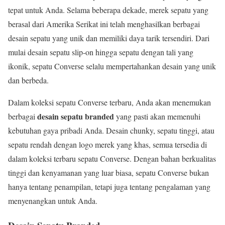
tepat untuk Anda. Selama beberapa dekade, merek sepatu yang
berasal dari Amerika Serikat ini telah menghasilkan berbagai
desain sepatu yang unik dan memiliki daya tarik tersendiri. Dari
mulai desain sepatu slip-on hingga sepatu dengan tali yang
ikonik, sepatu Converse selalu mempertahankan desain yang unik
dan berbeda.
Dalam koleksi sepatu Converse terbaru, Anda akan menemukan
desain sepatu branded
berbagai
yang pasti akan memenuhi
kebutuhan gaya pribadi Anda. Desain chunky, sepatu tinggi, atau
sepatu rendah dengan logo merek yang khas, semua tersedia di
dalam koleksi terbaru sepatu Converse. Dengan bahan berkualitas
tinggi dan kenyamanan yang luar biasa, sepatu Converse bukan
hanya tentang penampilan, tetapi juga tentang pengalaman yang
menyenangkan untuk Anda.