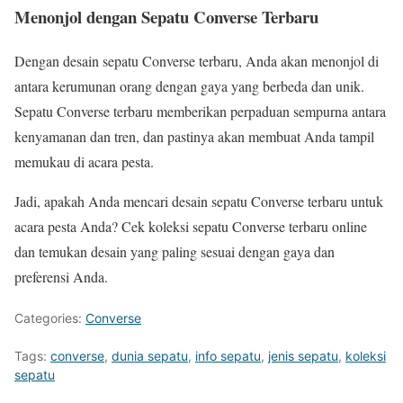
Menonjol dengan Sepatu Converse Terbaru
Dengan desain sepatu Converse terbaru, Anda akan menonjol di
antara kerumunan orang dengan gaya yang berbeda dan unik.
Sepatu Converse terbaru memberikan perpaduan sempurna antara
kenyamanan dan tren, dan pastinya akan membuat Anda tampil
memukau di acara pesta.
Jadi, apakah Anda mencari desain sepatu Converse terbaru untuk
acara pesta Anda? Cek koleksi sepatu Converse terbaru online
dan temukan desain yang paling sesuai dengan gaya dan
preferensi Anda.
Categories:
Converse
Tags:
converse
,
dunia sepatu
,
info sepatu
,
jenis sepatu
,
koleksi
sepatu