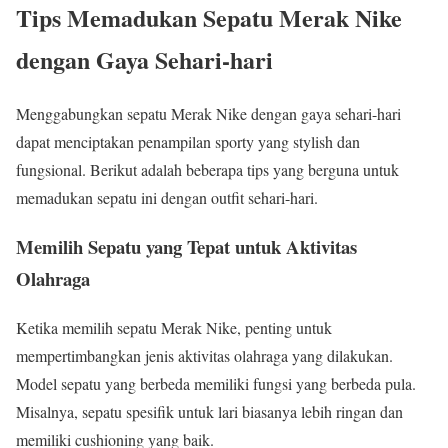
Tips Memadukan Sepatu Merak Nike
dengan Gaya Sehari-hari
Menggabungkan sepatu Merak Nike dengan gaya sehari-hari
dapat menciptakan penampilan sporty yang stylish dan
fungsional. Berikut adalah beberapa tips yang berguna untuk
memadukan sepatu ini dengan outfit sehari-hari.
Memilih Sepatu yang Tepat untuk Aktivitas
Olahraga
Ketika memilih sepatu Merak Nike, penting untuk
mempertimbangkan jenis aktivitas olahraga yang dilakukan.
Model sepatu yang berbeda memiliki fungsi yang berbeda pula.
Misalnya, sepatu spesifik untuk lari biasanya lebih ringan dan
memiliki cushioning yang baik.