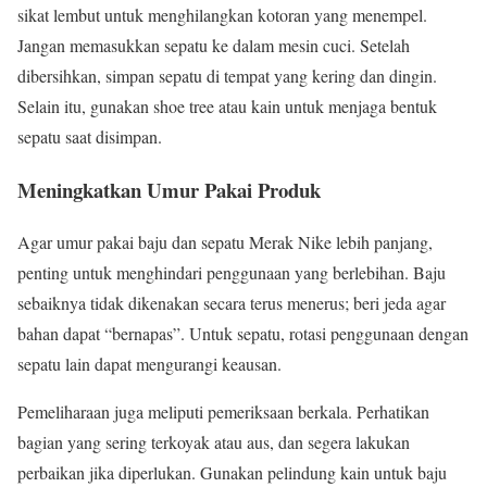
sikat lembut untuk menghilangkan kotoran yang menempel.
Jangan memasukkan sepatu ke dalam mesin cuci. Setelah
dibersihkan, simpan sepatu di tempat yang kering dan dingin.
Selain itu, gunakan shoe tree atau kain untuk menjaga bentuk
sepatu saat disimpan.
Meningkatkan Umur Pakai Produk
Agar umur pakai baju dan sepatu Merak Nike lebih panjang,
penting untuk menghindari penggunaan yang berlebihan. Baju
sebaiknya tidak dikenakan secara terus menerus; beri jeda agar
bahan dapat “bernapas”. Untuk sepatu, rotasi penggunaan dengan
sepatu lain dapat mengurangi keausan.
Pemeliharaan juga meliputi pemeriksaan berkala. Perhatikan
bagian yang sering terkoyak atau aus, dan segera lakukan
perbaikan jika diperlukan. Gunakan pelindung kain untuk baju