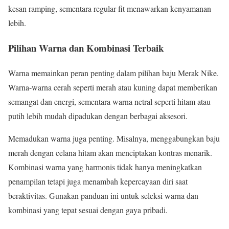
kesan ramping, sementara regular fit menawarkan kenyamanan
lebih.
Pilihan Warna dan Kombinasi Terbaik
Warna memainkan peran penting dalam pilihan baju Merak Nike.
Warna-warna cerah seperti merah atau kuning dapat memberikan
semangat dan energi, sementara warna netral seperti hitam atau
putih lebih mudah dipadukan dengan berbagai aksesori.
Memadukan warna juga penting. Misalnya, menggabungkan baju
merah dengan celana hitam akan menciptakan kontras menarik.
Kombinasi warna yang harmonis tidak hanya meningkatkan
penampilan tetapi juga menambah kepercayaan diri saat
beraktivitas. Gunakan panduan ini untuk seleksi warna dan
kombinasi yang tepat sesuai dengan gaya pribadi.