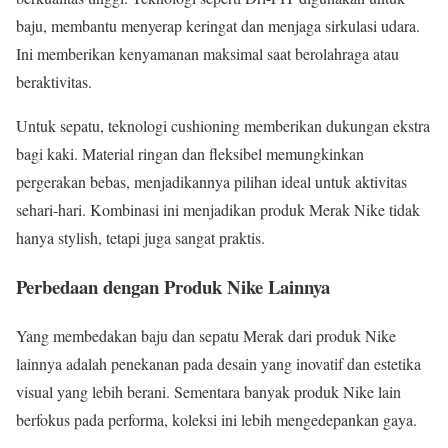
baju, membantu menyerap keringat dan menjaga sirkulasi udara.
Ini memberikan kenyamanan maksimal saat berolahraga atau
beraktivitas.
Untuk sepatu, teknologi cushioning memberikan dukungan ekstra
bagi kaki. Material ringan dan fleksibel memungkinkan
pergerakan bebas, menjadikannya pilihan ideal untuk aktivitas
sehari-hari. Kombinasi ini menjadikan produk Merak Nike tidak
hanya stylish, tetapi juga sangat praktis.
Perbedaan dengan Produk Nike Lainnya
Yang membedakan baju dan sepatu Merak dari produk Nike
lainnya adalah penekanan pada desain yang inovatif dan estetika
visual yang lebih berani. Sementara banyak produk Nike lain
berfokus pada performa, koleksi ini lebih mengedepankan gaya.