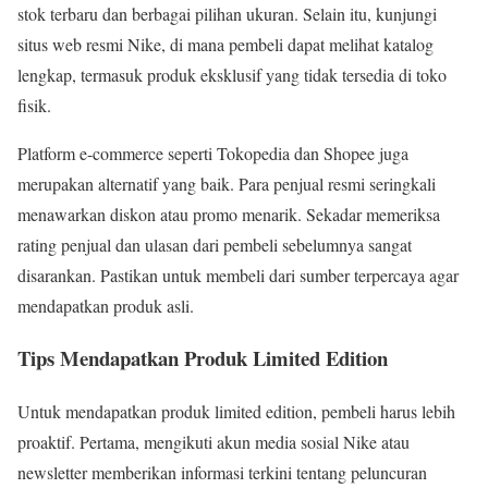
stok terbaru dan berbagai pilihan ukuran. Selain itu, kunjungi
situs web resmi Nike, di mana pembeli dapat melihat katalog
lengkap, termasuk produk eksklusif yang tidak tersedia di toko
fisik.
Platform e-commerce seperti Tokopedia dan Shopee juga
merupakan alternatif yang baik. Para penjual resmi seringkali
menawarkan diskon atau promo menarik. Sekadar memeriksa
rating penjual dan ulasan dari pembeli sebelumnya sangat
disarankan. Pastikan untuk membeli dari sumber terpercaya agar
mendapatkan produk asli.
Tips Mendapatkan Produk Limited Edition
Untuk mendapatkan produk limited edition, pembeli harus lebih
proaktif. Pertama, mengikuti akun media sosial Nike atau
newsletter memberikan informasi terkini tentang peluncuran