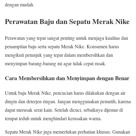
dengan mudah.
Perawatan Baju dan Sepatu Merak Nike
Perawatan yang tepat sangat penting untuk menjaga kualitas dan
penampilan baju serta sepatu Merak Nike. Konsumen harus
mengikuti petunjuk yang tepat dalam membersihkan dan
menyimpan barang-barang ini agar tidak cepat rusak.
Cara Membersihkan dan Menyimpan dengan Benar
Untuk baju Merak Nike, pencucian harus dilakukan dengan air
dingin dan deterjen ringan. Jangan menggunakan pemutih, karena
dapat merusak serat kain. Setelah dicuci, sebaiknya dijemur di
tempat teduh untuk menghindari kerusakan warna.
Sepatu Merak Nike juga memerlukan perhatian khusus. Gunakan