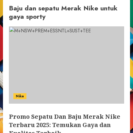
Baju dan sepatu Merak Nike untuk
gaya sporty
Nike
Promo Sepatu Dan Baju Merak Nike
Terbaru 2025: Temukan Gaya dan