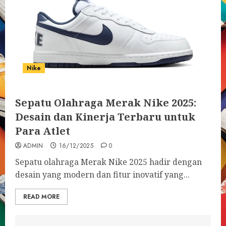
Nike
Sepatu Olahraga Merak Nike 2025:
Desain dan Kinerja Terbaru untuk
Para Atlet
ADMIN
16/12/2025
0
Sepatu olahraga Merak Nike 2025 hadir dengan
desain yang modern dan fitur inovatif yang...
READ MORE