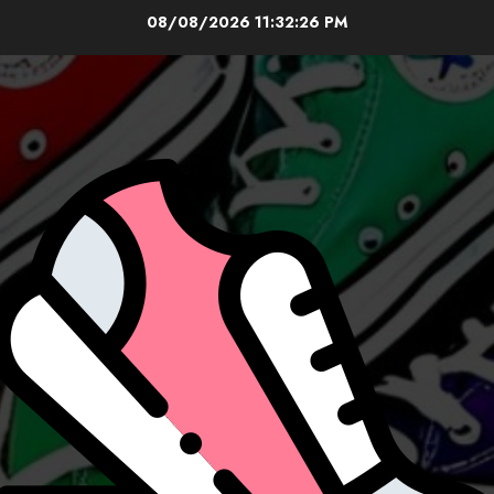
Skip
08/08/2026
11:32:28 PM
to
content