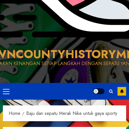
WNCOUNTYHISTORYM
AKAN KENANGAN SETIAP LANGKAH DENGAN SEPATU YAN
Primary
Menu
Home
Baju dan sepatu Merak Nike untuk gaya sporty