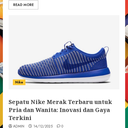
READ MORE
Nike
Sepatu Nike Merak Terbaru untuk
Pria dan Wanita: Inovasi dan Gaya
Terkini
ADMIN
14/12/2025
0