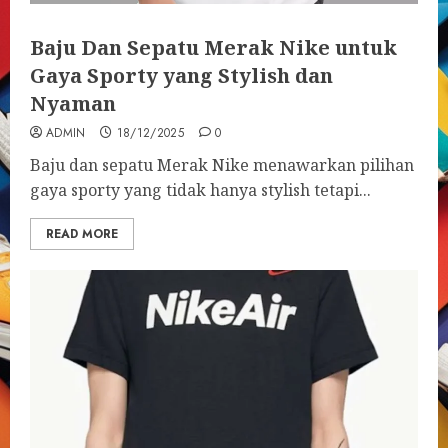
Baju Dan Sepatu Merak Nike untuk
Gaya Sporty yang Stylish dan
Nyaman
ADMIN
18/12/2025
0
Baju dan sepatu Merak Nike menawarkan pilihan
gaya sporty yang tidak hanya stylish tetapi...
READ MORE