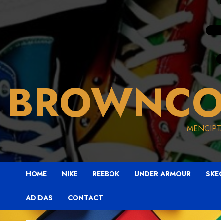
BROWNCO
MENCIPT
HOME
NIKE
REEBOK
UNDER ARMOUR
SKE
ADIDAS
CONTACT