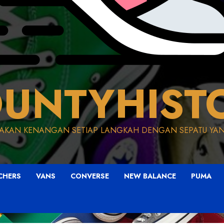
UNTYHIST
AKAN KENANGAN SETIAP LANGKAH DENGAN SEPATU YAN
CHERS
VANS
CONVERSE
NEW BALANCE
PUMA