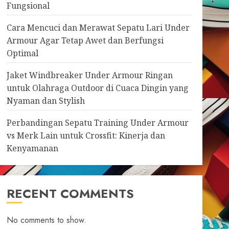
Fungsional
Cara Mencuci dan Merawat Sepatu Lari Under
Armour Agar Tetap Awet dan Berfungsi
Optimal
Jaket Windbreaker Under Armour Ringan
untuk Olahraga Outdoor di Cuaca Dingin yang
Nyaman dan Stylish
Perbandingan Sepatu Training Under Armour
vs Merk Lain untuk Crossfit: Kinerja dan
Kenyamanan
RECENT COMMENTS
No comments to show.