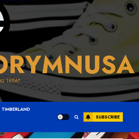
ORYMNUSA
G TEPAT.
TIMBERLAND
SUBSCRIBE