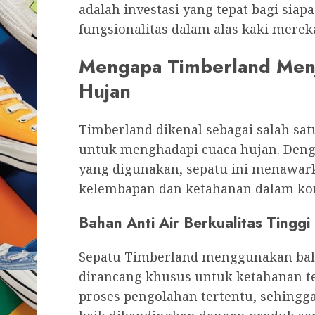
adalah investasi yang tepat bagi siap
fungsionalitas dalam alas kaki merek
Mengapa Timberland Menja
Hujan
Timberland dikenal sebagai salah sat
untuk menghadapi cuaca hujan. Deng
yang digunakan, sepatu ini menawark
kelembapan dan ketahanan dalam kon
Bahan Anti Air Berkualitas Tinggi
Sepatu Timberland menggunakan bahan
dirancang khusus untuk ketahanan terh
proses pengolahan tertentu, sehing