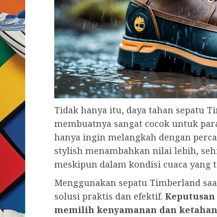
Tidak hanya itu, daya tahan sepatu 
membuatnya sangat cocok untuk para
hanya ingin melangkah dengan percaya
stylish menambahkan nilai lebih, se
meskipun dalam kondisi cuaca yang t
Menggunakan sepatu Timberland saat
solusi praktis dan efektif.
Keputusan 
memilih kenyamanan dan ketahan