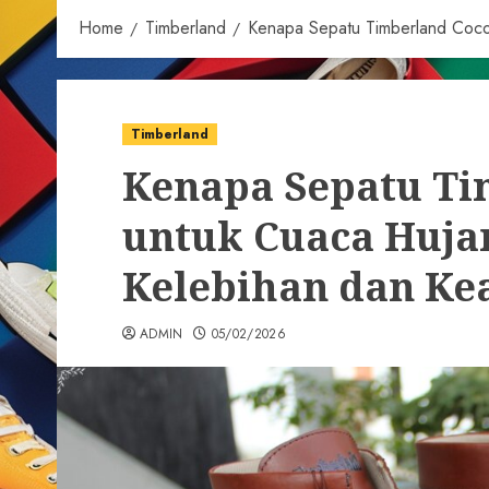
Home
Timberland
Kenapa Sepatu Timberland Coco
Timberland
Kenapa Sepatu Ti
untuk Cuaca Huja
Kelebihan dan Ke
ADMIN
05/02/2026