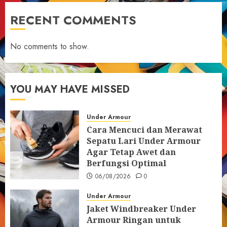
RECENT COMMENTS
No comments to show.
YOU MAY HAVE MISSED
Under Armour
Cara Mencuci dan Merawat
Sepatu Lari Under Armour
Agar Tetap Awet dan
Berfungsi Optimal
06/08/2026
0
Under Armour
Jaket Windbreaker Under
Armour Ringan untuk