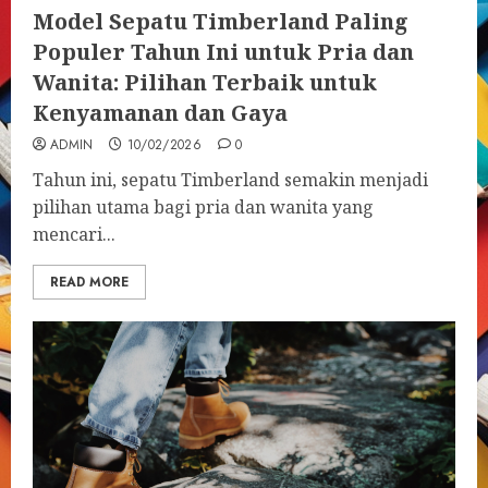
Model Sepatu Timberland Paling
Populer Tahun Ini untuk Pria dan
Wanita: Pilihan Terbaik untuk
Kenyamanan dan Gaya
ADMIN
10/02/2026
0
Tahun ini, sepatu Timberland semakin menjadi
pilihan utama bagi pria dan wanita yang
mencari...
READ MORE