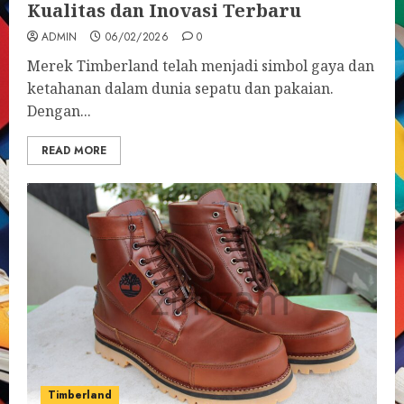
Kualitas dan Inovasi Terbaru
ADMIN
06/02/2026
0
Merek Timberland telah menjadi simbol gaya dan
ketahanan dalam dunia sepatu dan pakaian.
Dengan...
READ MORE
Timberland