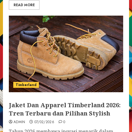
READ MORE
Timberland
Jaket Dan Apparel Timberland 2026:
Tren Terbaru dan Pilihan Stylish
ADMIN
07/02/2026
0
Tahun 2026 membawa inovasi menarik dalam