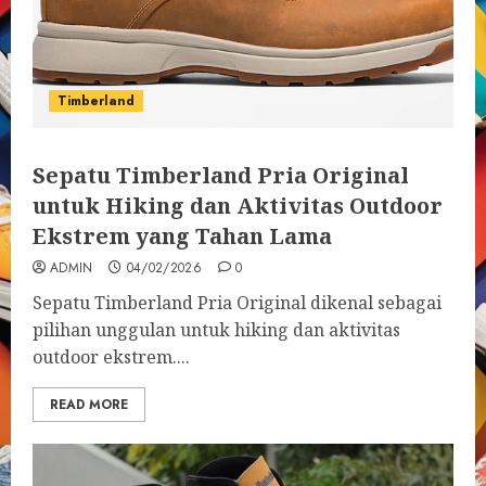
Timberland
Sepatu Timberland Pria Original
untuk Hiking dan Aktivitas Outdoor
Ekstrem yang Tahan Lama
ADMIN
04/02/2026
0
Sepatu Timberland Pria Original dikenal sebagai
pilihan unggulan untuk hiking dan aktivitas
outdoor ekstrem....
READ MORE