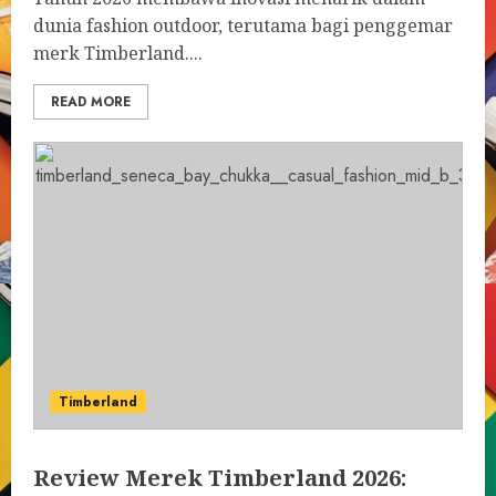
dunia fashion outdoor, terutama bagi penggemar
merk Timberland....
READ MORE
Timberland
Review Merek Timberland 2026: