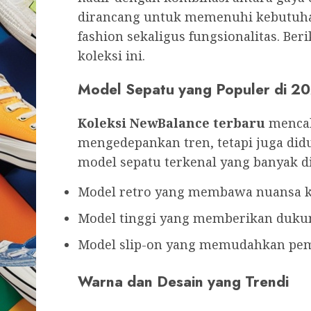
dirancang untuk memenuhi kebutuh
fashion sekaligus fungsionalitas. Ber
koleksi ini.
Model Sepatu yang Populer di 2
Koleksi NewBalance terbaru
mencak
mengedepankan tren, tetapi juga did
model sepatu terkenal yang banyak d
Model retro yang membawa nuansa kla
Model tinggi yang memberikan dukung
Model slip-on yang memudahkan pem
Warna dan Desain yang Trendi