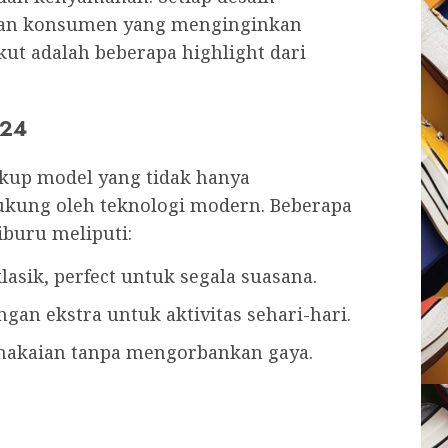
an konsumen yang menginginkan
ikut adalah beberapa highlight dari
024
up model yang tidak hanya
ukung oleh teknologi modern. Beberapa
iburu meliputi:
sik, perfect untuk segala suasana.
an ekstra untuk aktivitas sehari-hari.
akaian tanpa mengorbankan gaya.