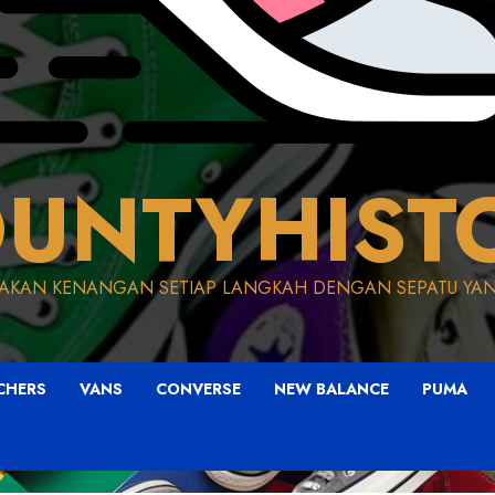
UNTYHIST
AKAN KENANGAN SETIAP LANGKAH DENGAN SEPATU YAN
CHERS
VANS
CONVERSE
NEW BALANCE
PUMA