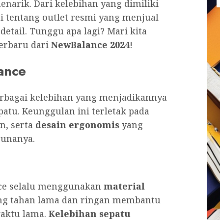
narik. Dari kelebihan yang dimiliki
 tentang outlet resmi yang menjual
detail. Tunggu apa lagi? Mari kita
terbaru dari
NewBalance 2024
!
ance
bagai kelebihan yang menjadikannya
patu. Keunggulan ini terletak pada
n, serta
desain ergonomis
yang
unanya.
nce selalu menggunakan
material
yang tahan lama dan ringan membantu
waktu lama.
Kelebihan sepatu