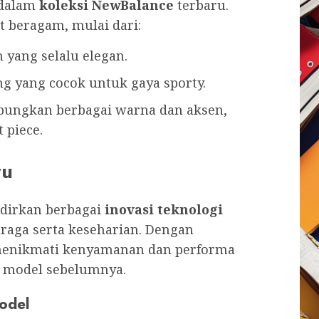
 dalam
koleksi NewBalance
terbaru.
t beragam, mulai dari:
 yang selalu elegan.
g yang cocok untuk gaya sporty.
ungkan berbagai warna dan aksen,
 piece.
ru
irkan berbagai
inovasi teknologi
aga serta keseharian. Dengan
 menikmati kenyamanan dan performa
n model sebelumnya.
odel