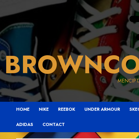
BROWNCO
MENCIPT
HOME
NIKE
REEBOK
UNDER ARMOUR
SKE
ADIDAS
CONTACT