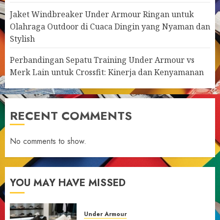
Jaket Windbreaker Under Armour Ringan untuk
Olahraga Outdoor di Cuaca Dingin yang Nyaman dan
Stylish
Perbandingan Sepatu Training Under Armour vs
Merk Lain untuk Crossfit: Kinerja dan Kenyamanan
RECENT COMMENTS
No comments to show.
YOU MAY HAVE MISSED
Under Armour