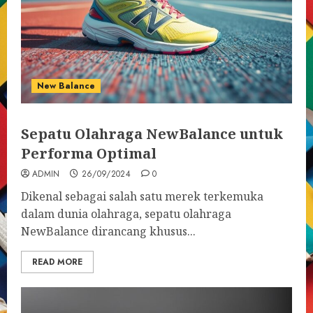
New Balance
Sepatu Olahraga NewBalance untuk
Performa Optimal
ADMIN
26/09/2024
0
Dikenal sebagai salah satu merek terkemuka
dalam dunia olahraga, sepatu olahraga
NewBalance dirancang khusus...
READ MORE