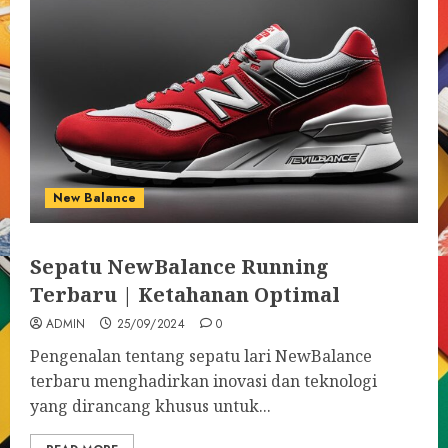
New Balance
Sepatu NewBalance Running
Terbaru | Ketahanan Optimal
ADMIN
25/09/2024
0
Pengenalan tentang sepatu lari NewBalance
terbaru menghadirkan inovasi dan teknologi
yang dirancang khusus untuk...