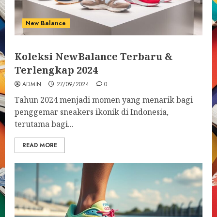
New Balance
Koleksi NewBalance Terbaru &
Terlengkap 2024
ADMIN
27/09/2024
0
Tahun 2024 menjadi momen yang menarik bagi
penggemar sneakers ikonik di Indonesia,
terutama bagi...
READ MORE