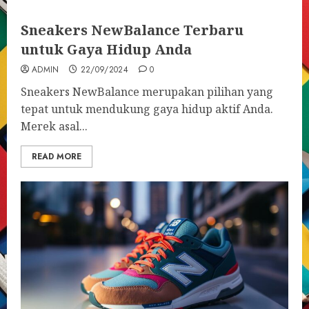
Sneakers NewBalance Terbaru
untuk Gaya Hidup Anda
ADMIN
22/09/2024
0
Sneakers NewBalance merupakan pilihan yang
tepat untuk mendukung gaya hidup aktif Anda.
Merek asal...
READ MORE