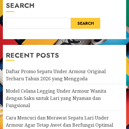
SEARCH
SEARCH
RECENT POSTS
Daftar Promo Sepatu Under Armour Original
Terbaru Tahun 2026 yang Menggoda
Model Celana Legging Under Armour Wanita
dengan Saku untuk Lari yang Nyaman dan
Fungsional
Cara Mencuci dan Merawat Sepatu Lari Under
Armour Agar Tetap Awet dan Berfungsi Optimal