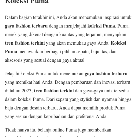
Koleksi Puma
Dalam bagian terakhir ini, Anda akan menemukan inspirasi untuk
gaya fashion terbaru
koleksi Puma
dengan menjelajahi
. Puma,
merek yang dikenal dengan kualitas yang terjamin, menyajikan
tren fashion terkini
Koleksi
yang akan memukau gaya Anda.
Puma
menawarkan berbagai pilihan sepatu, baju, tas, dan
aksesoris yang sesuai dengan gaya aktual.
gaya fashion terbaru
Jelajahi koleksi Puma untuk menemukan
yang memikat hati Anda. Dengan pembaruan dan inovasi terbaru
tren fashion terkini
di tahun 2023,
dan gaya-gaya unik tersedia
dalam koleksi Puma. Dari sepatu yang stylish dan nyaman hingga
baju dengan desain terbaru, Anda dapat memilih produk Puma
yang sesuai dengan kepribadian dan preferensi Anda.
Tidak hanya itu, belanja online Puma juga memberikan