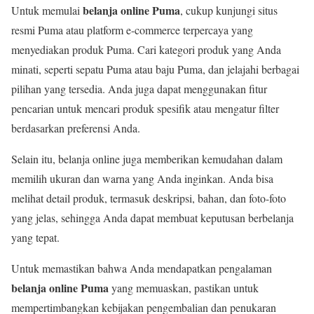
belanja online Puma
Untuk memulai
, cukup kunjungi situs
resmi Puma atau platform e-commerce terpercaya yang
menyediakan produk Puma. Cari kategori produk yang Anda
minati, seperti sepatu Puma atau baju Puma, dan jelajahi berbagai
pilihan yang tersedia. Anda juga dapat menggunakan fitur
pencarian untuk mencari produk spesifik atau mengatur filter
berdasarkan preferensi Anda.
Selain itu, belanja online juga memberikan kemudahan dalam
memilih ukuran dan warna yang Anda inginkan. Anda bisa
melihat detail produk, termasuk deskripsi, bahan, dan foto-foto
yang jelas, sehingga Anda dapat membuat keputusan berbelanja
yang tepat.
Untuk memastikan bahwa Anda mendapatkan pengalaman
belanja online Puma
yang memuaskan, pastikan untuk
mempertimbangkan kebijakan pengembalian dan penukaran