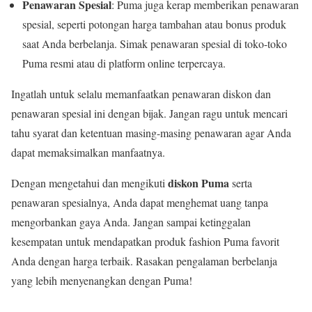
Penawaran Spesial
: Puma juga kerap memberikan penawaran
spesial, seperti potongan harga tambahan atau bonus produk
saat Anda berbelanja. Simak penawaran spesial di toko-toko
Puma resmi atau di platform online terpercaya.
Ingatlah untuk selalu memanfaatkan penawaran diskon dan
penawaran spesial ini dengan bijak. Jangan ragu untuk mencari
tahu syarat dan ketentuan masing-masing penawaran agar Anda
dapat memaksimalkan manfaatnya.
diskon Puma
Dengan mengetahui dan mengikuti
serta
penawaran spesialnya, Anda dapat menghemat uang tanpa
mengorbankan gaya Anda. Jangan sampai ketinggalan
kesempatan untuk mendapatkan produk fashion Puma favorit
Anda dengan harga terbaik. Rasakan pengalaman berbelanja
yang lebih menyenangkan dengan Puma!