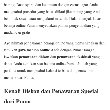
barang. Baca syarat dan ketentuan dengan cermat agar Anda
mengetahui prosedur yang harus diikuti jika barang yang Anda
beli tidak sesuai atau mengalami masalah. Dalam banyak kasus,
belanja online Puma menyediakan pilihan pengembalian yang
mudah dan gratis.
Ayo nikmati pengalaman belanja online yang menyenangkan dan
gaya fashion online
temukan
Anda dengan Puma! Jangan
penawaran diskon
penawaran eksklusif
lewatkan
dan
yang
dapat Anda temukan saat belanja online Puma. Jadilah yang
pertama untuk mengetahui koleksi terbaru dan penawaran
menarik dari Puma.
Kenali Diskon dan Penawaran Spesial
dari Puma