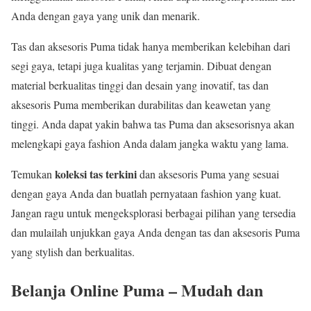
Anda dengan gaya yang unik dan menarik.
Tas dan aksesoris Puma tidak hanya memberikan kelebihan dari
segi gaya, tetapi juga kualitas yang terjamin. Dibuat dengan
material berkualitas tinggi dan desain yang inovatif, tas dan
aksesoris Puma memberikan durabilitas dan keawetan yang
tinggi. Anda dapat yakin bahwa tas Puma dan aksesorisnya akan
melengkapi gaya fashion Anda dalam jangka waktu yang lama.
koleksi tas terkini
Temukan
dan aksesoris Puma yang sesuai
dengan gaya Anda dan buatlah pernyataan fashion yang kuat.
Jangan ragu untuk mengeksplorasi berbagai pilihan yang tersedia
dan mulailah unjukkan gaya Anda dengan tas dan aksesoris Puma
yang stylish dan berkualitas.
Belanja Online Puma – Mudah dan