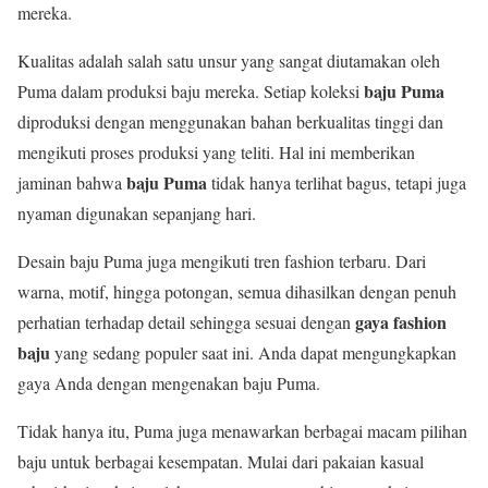
mereka.
Kualitas adalah salah satu unsur yang sangat diutamakan oleh
baju Puma
Puma dalam produksi baju mereka. Setiap koleksi
diproduksi dengan menggunakan bahan berkualitas tinggi dan
mengikuti proses produksi yang teliti. Hal ini memberikan
baju Puma
jaminan bahwa
tidak hanya terlihat bagus, tetapi juga
nyaman digunakan sepanjang hari.
Desain baju Puma juga mengikuti tren fashion terbaru. Dari
warna, motif, hingga potongan, semua dihasilkan dengan penuh
gaya fashion
perhatian terhadap detail sehingga sesuai dengan
baju
yang sedang populer saat ini. Anda dapat mengungkapkan
gaya Anda dengan mengenakan baju Puma.
Tidak hanya itu, Puma juga menawarkan berbagai macam pilihan
baju untuk berbagai kesempatan. Mulai dari pakaian kasual