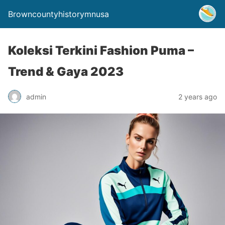
Browncountyhistorymnusa
Koleksi Terkini Fashion Puma –
Trend & Gaya 2023
admin
2 years ago