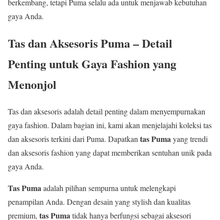
berkembang, tetapi Puma selalu ada untuk menjawab kebutuhan
gaya Anda.
Tas dan Aksesoris Puma – Detail
Penting untuk Gaya Fashion yang
Menonjol
Tas dan aksesoris adalah detail penting dalam menyempurnakan
gaya fashion. Dalam bagian ini, kami akan menjelajahi koleksi tas
tas Puma
dan aksesoris terkini dari Puma. Dapatkan
yang trendi
dan aksesoris fashion yang dapat memberikan sentuhan unik pada
gaya Anda.
Tas Puma
adalah pilihan sempurna untuk melengkapi
penampilan Anda. Dengan desain yang stylish dan kualitas
tas Puma
premium,
tidak hanya berfungsi sebagai aksesori