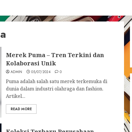
ma
Merek Puma – Tren Terkini dan
Kolaborasi Unik
ADMIN
05/07/2024
0
Puma adalah salah satu merek terkemuka di
dunia dalam industri olahraga dan fashion.
Artikel...
READ MORE
Koleksi Terbaru Perusahaan