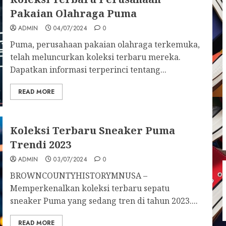
Pakaian Olahraga Puma
ADMIN
04/07/2024
0
Puma, perusahaan pakaian olahraga terkemuka,
telah meluncurkan koleksi terbaru mereka.
Dapatkan informasi terperinci tentang...
READ MORE
Koleksi Terbaru Sneaker Puma
Trendi 2023
ADMIN
03/07/2024
0
BROWNCOUNTYHISTORYMNUSA –
Memperkenalkan koleksi terbaru sepatu
sneaker Puma yang sedang tren di tahun 2023....
READ MORE