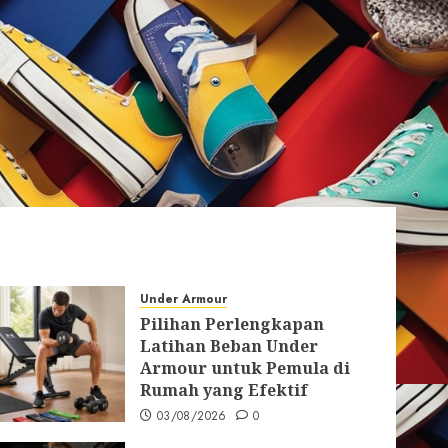
Under Armour
Pilihan Perlengkapan
Latihan Beban Under
Armour untuk Pemula di
Rumah yang Efektif
03/08/2026
0