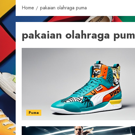
Home
pakaian olahraga puma
pakaian olahraga pu
Puma