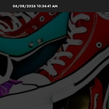
Skip
06/08/2026
10:34:43 AM
to
content