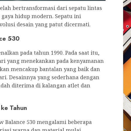
elah bertransformasi dari sepatu lintas
 gaya hidup modern. Sepatu ini
olusi desain yang patut dicermati.
ce 530
nalkan pada tahun 1990. Pada saat itu,
 lari yang menekankan pada kenyamanan
akan mencakup bantalan yang baik dan
ari. Desainnya yang sederhana dengan
ah diterima di kalangan atlet dan
 ke Tahun
ew Balance 530 mengalami beberapa
riasi warna dan material mulai