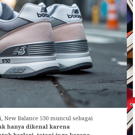
i, New Balance 530 muncul sebagai
dak hanya dikenal karena