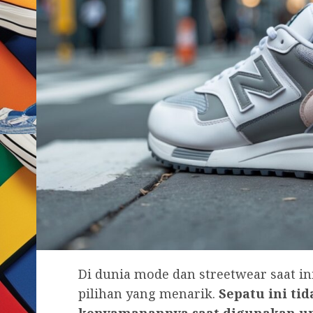
Di dunia mode dan streetwear saat in
pilihan yang menarik.
Sepatu ini ti