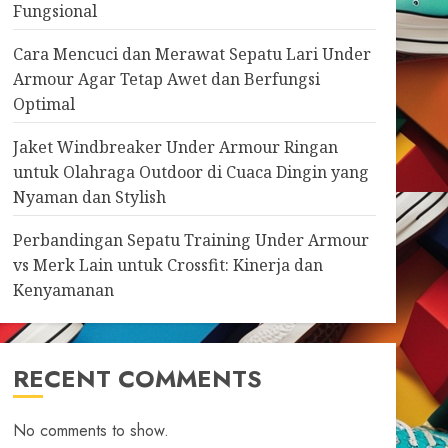
Fungsional
Cara Mencuci dan Merawat Sepatu Lari Under
Armour Agar Tetap Awet dan Berfungsi
Optimal
Jaket Windbreaker Under Armour Ringan
untuk Olahraga Outdoor di Cuaca Dingin yang
Nyaman dan Stylish
Perbandingan Sepatu Training Under Armour
vs Merk Lain untuk Crossfit: Kinerja dan
Kenyamanan
RECENT COMMENTS
No comments to show.