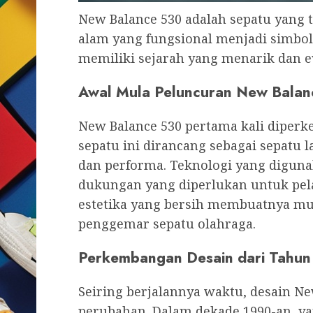
New Balance 530 adalah sepatu yang t
alam yang fungsional menjadi simbol
memiliki sejarah yang menarik dan ev
Awal Mula Peluncuran New Balan
New Balance 530 pertama kali diperke
sepatu ini dirancang sebagai sepatu
dan performa. Teknologi yang digun
dukungan yang diperlukan untuk pel
estetika yang bersih membuatnya mud
penggemar sepatu olahraga.
Perkembangan Desain dari Tahun
Seiring berjalannya waktu, desain N
perubahan. Dalam dekade 1990-an, va