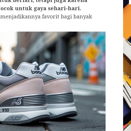
uk berlari, tetapi juga karena
cocok untuk gaya sehari-hari.
 menjadikannya favorit bagi banyak