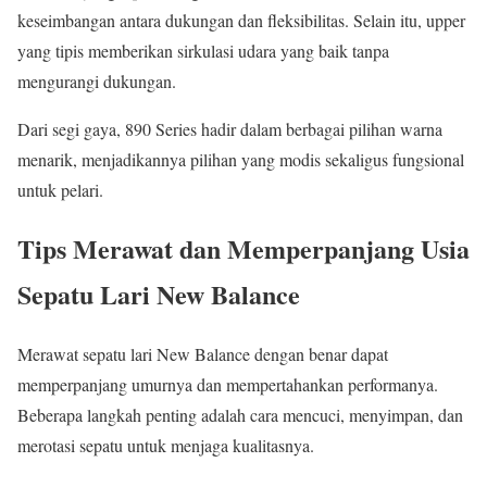
keseimbangan antara dukungan dan fleksibilitas. Selain itu, upper
yang tipis memberikan sirkulasi udara yang baik tanpa
mengurangi dukungan.
Dari segi gaya, 890 Series hadir dalam berbagai pilihan warna
menarik, menjadikannya pilihan yang modis sekaligus fungsional
untuk pelari.
Tips Merawat dan Memperpanjang Usia
Sepatu Lari New Balance
Merawat sepatu lari New Balance dengan benar dapat
memperpanjang umurnya dan mempertahankan performanya.
Beberapa langkah penting adalah cara mencuci, menyimpan, dan
merotasi sepatu untuk menjaga kualitasnya.