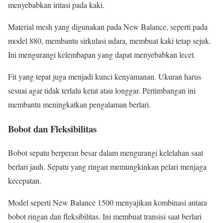
menyebabkan iritasi pada kaki.
Material mesh yang digunakan pada New Balance, seperti pada
model 880, membantu sirkulasi udara, membuat kaki tetap sejuk.
Ini mengurangi kelembapan yang dapat menyebabkan lecet.
Fit yang tepat juga menjadi kunci kenyamanan. Ukuran harus
sesuai agar tidak terlalu ketat atau longgar. Pertimbangan ini
membantu meningkatkan pengalaman berlari.
Bobot dan Fleksibilitas
Bobot sepatu berperan besar dalam mengurangi kelelahan saat
berlari jauh. Sepatu yang ringan memungkinkan pelari menjaga
kecepatan.
Model seperti New Balance 1500 menyajikan kombinasi antara
bobot ringan dan fleksibilitas. Ini membuat transisi saat berlari