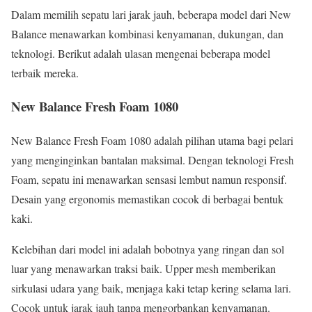
Dalam memilih sepatu lari jarak jauh, beberapa model dari New
Balance menawarkan kombinasi kenyamanan, dukungan, dan
teknologi. Berikut adalah ulasan mengenai beberapa model
terbaik mereka.
New Balance Fresh Foam 1080
New Balance Fresh Foam 1080 adalah pilihan utama bagi pelari
yang menginginkan bantalan maksimal. Dengan teknologi Fresh
Foam, sepatu ini menawarkan sensasi lembut namun responsif.
Desain yang ergonomis memastikan cocok di berbagai bentuk
kaki.
Kelebihan dari model ini adalah bobotnya yang ringan dan sol
luar yang menawarkan traksi baik. Upper mesh memberikan
sirkulasi udara yang baik, menjaga kaki tetap kering selama lari.
Cocok untuk jarak jauh tanpa mengorbankan kenyamanan.