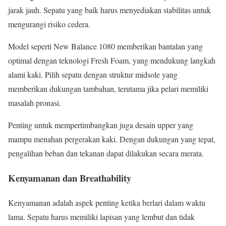
jarak jauh. Sepatu yang baik harus menyediakan stabilitas untuk
mengurangi risiko cedera.
Model seperti New Balance 1080 memberikan bantalan yang
optimal dengan teknologi Fresh Foam, yang mendukung langkah
alami kaki. Pilih sepatu dengan struktur midsole yang
memberikan dukungan tambahan, terutama jika pelari memiliki
masalah pronasi.
Penting untuk mempertimbangkan juga desain upper yang
mampu menahan pergerakan kaki. Dengan dukungan yang tepat,
pengalihan beban dan tekanan dapat dilakukan secara merata.
Kenyamanan dan Breathability
Kenyamanan adalah aspek penting ketika berlari dalam waktu
lama. Sepatu harus memiliki lapisan yang lembut dan tidak