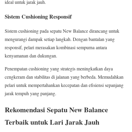
ideal untuk jarak jauh.
Sistem Cushioning Responsif
Sistem cushioning pada sepatu New Balance dirancang untuk
mengurangi dampak setiap langkah. Dengan bantalan yang
responsif, pelari merasakan kombinasi sempurna antara
kenyamanan dan dukungan.
Penempatan cushioning yang strategis meningkatkan daya
cengkeram dan stabilitas di jalanan yang berbeda. Memudahkan
pelari untuk mempertahankan kecepatan dan efisiensi sepanjang
jarak tempuh yang panjang.
Rekomendasi Sepatu New Balance
Terbaik untuk Lari Jarak Jauh