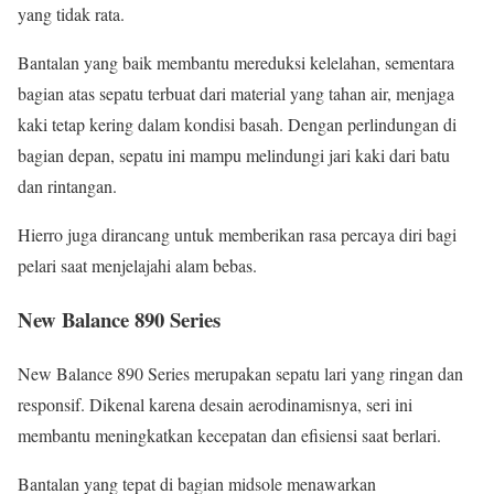
yang tidak rata.
Bantalan yang baik membantu mereduksi kelelahan, sementara
bagian atas sepatu terbuat dari material yang tahan air, menjaga
kaki tetap kering dalam kondisi basah. Dengan perlindungan di
bagian depan, sepatu ini mampu melindungi jari kaki dari batu
dan rintangan.
Hierro juga dirancang untuk memberikan rasa percaya diri bagi
pelari saat menjelajahi alam bebas.
New Balance 890 Series
New Balance 890 Series merupakan sepatu lari yang ringan dan
responsif. Dikenal karena desain aerodinamisnya, seri ini
membantu meningkatkan kecepatan dan efisiensi saat berlari.
Bantalan yang tepat di bagian midsole menawarkan