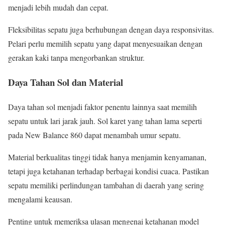
menjadi lebih mudah dan cepat.
Fleksibilitas sepatu juga berhubungan dengan daya responsivitas.
Pelari perlu memilih sepatu yang dapat menyesuaikan dengan
gerakan kaki tanpa mengorbankan struktur.
Daya Tahan Sol dan Material
Daya tahan sol menjadi faktor penentu lainnya saat memilih
sepatu untuk lari jarak jauh. Sol karet yang tahan lama seperti
pada New Balance 860 dapat menambah umur sepatu.
Material berkualitas tinggi tidak hanya menjamin kenyamanan,
tetapi juga ketahanan terhadap berbagai kondisi cuaca. Pastikan
sepatu memiliki perlindungan tambahan di daerah yang sering
mengalami keausan.
Penting untuk memeriksa ulasan mengenai ketahanan model